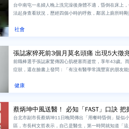
台中南屯一名婦人晚上洗完澡後身體不適，昏倒在床上，
法起身查看狀況，歷經四個小時的呼救，鄰居上廁所時剛
門救援，不過遺憾的是，婦人送醫搶救後仍回...
社會
張誌家猝死前3個月莫名頭痛 出現5大徵兆可
前職棒選手張誌家驚傳因心肌梗塞而逝世，享年43歲。
症狀，還在臉書上發問：「有沒有醫學常識豐富的朋友能
其是曬太陽的時候…&he...
健康
蔡炳坤中風送醫！ 必知「FAST」口訣 把握
台北市副市長蔡炳坤11日晚間傳出「用餐時昏倒」疑似
區，市長柯文哲表示，自己是醫生，第一時間就知道「這