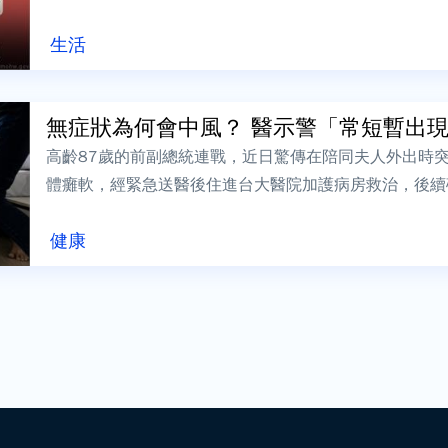
走得不乾脆，因為會留下後遺症，不留情地...
生活
無症狀為何會中風？ 醫示警「常短暫出現卻
高齡87歲的前副總統連戰，近日驚傳在陪同夫人外出時
體癱軟，經緊急送醫後住進台大醫院加護病房救治，後續
康復中，腦部出血狀況並未擴散也未再出血...
健康