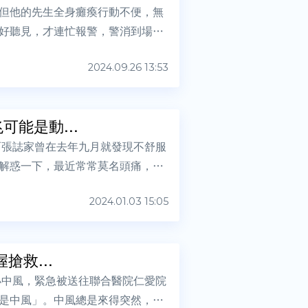
但他的先生全身癱瘓行動不便，無
好聽見，才連忙報警，警消到場破
2024.09.26 13:53
能是動...
而張誌家曾在去年九月就發現不舒服
解惑一下，最近常常莫名頭痛，尤
2024.01.03 15:05
搶救...
小中風，緊急被送往聯合醫院仁愛院
是中風」。中風總是來得突然，但