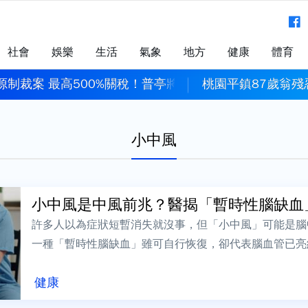
社會
娛樂
生活
氣象
地方
健康
體育
源制裁案 最高500%關稅！普亭將列制裁對象
桃園平鎮87歲翁
小中風
小中風是中風前兆？醫揭「暫時性腦缺血」危
許多人以為症狀短暫消失就沒事，但「小中風」可能是腦
一種「暫時性腦缺血」雖可自行恢復，卻代表腦血管已亮
般民眾認知的「小中風」，可區分為兩種，一...
健康