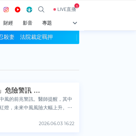
1
LIVE直播
財經
影音
專題
殘忍殺妻 法院裁定羈押
AI旺！七月出口達75
險警訊 ...
中風的前兆警訊。醫師提醒，其中
紅燈，未來中風風險大幅上升。一
2026.06.03 16:22