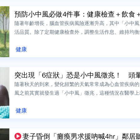
預防小中風必做4件事：健康檢查＋飲食＋運
隨著年齡增長，腦血管疾病風險逐漸升高，其中「小中風
活品質。除了定期健康檢查外，調整生活作息、維持均衡
發因素，都是預防小中風的重要策略。以下整...
健康
突出現「6症狀」恐是小中風徵兆！ 頭暈、
隨著秋天的到來，變化頻繁的天氣常常成為心血管疾病的
風之前其實就發生過「小中風」徵兆，這種情況在醫學上
暈、手腳麻木可能是警訊！中醫調理有助預防中...
健康
妻子昏倒「癱瘓男求援吶喊4hr」鄰居聽