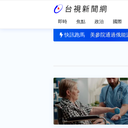
即時
焦點
政治
國際
騙案 沈伯洋轟蔣萬安：造謠的人不用負責？
快訊跑馬
美參院通過俄能