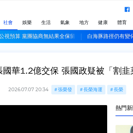
社會
娛樂
生活
氣象
地方
健康
體育
公視預算 黨團協商無結果全保留
白海豚路徑仍有變
國華1.2億交保 張國政疑被「割
2026.07.07 20:34
張榮發
長榮海運
長榮
熱門新