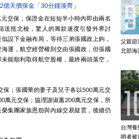
.2億天價保金「30分鐘湊齊」
0萬元交保，保證金在短短半小時內即由兩名
箱送抵北檢，驚人的籌款速度引發外界討
疑似設下金融布局，等待三弟張國政上鉤，
父親節
管海運，航空經營權則交由張國政，但張國
北部海
卻未能順利取得航空股權，最終兩頭落空，
元交保；張國華的妻子及兒子各以500萬元交
00萬元交保；協理謝淑蕙200萬元交保，所
長榮集團家族恩怨與內線交易疑雲，後續仍
台灣養
哨者被