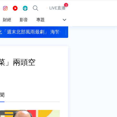
2
LIVE直播
財經
影音
專題
化「週末北部風雨最劇」 海警估明下午發布
威力彩頭獎上看2.3億
韭菜」兩頭空
聞