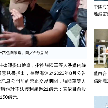
中國海
離嚴密
一路包圍護送。圖／台視新聞
任律師提出檢舉，指控張國華等人涉嫌內線
意見書指出，長榮海運於2023年8月公告
藍白合
信鄭麗
大訊息公開前的禁止交易期間，張國華等人
時估計不法獲利超過21億元；若依目前股
150億元。