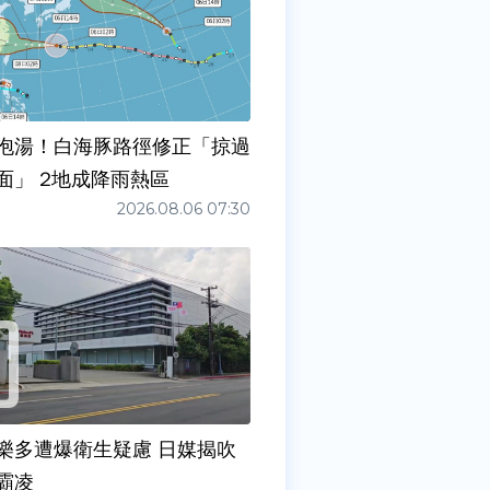
泡湯！白海豚路徑修正「掠過
面」 2地成降雨熱區
2026.08.06 07:30
樂多遭爆衛生疑慮 日媒揭吹
霸凌