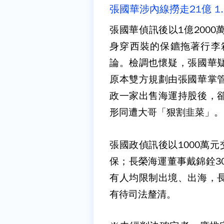
張國華涉內線撈走21億 1
張國華偵訊後以1億200
身穿西裝的保鑣拖著行李
論。檢調也懷疑，張國華
原本雙方規劃由張國華掌
政一家出售海運持股後，
形同遭大哥「狠割韭菜」。
張國政偵訊後以1000萬
保；長榮海運董事戴錦銓3
有人均限制出境、出海，
有待司法釐清。