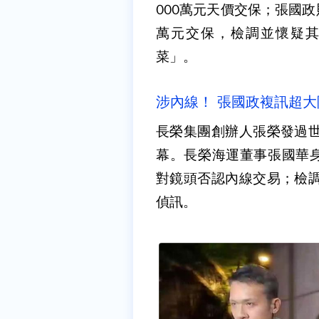
000萬元天價交保；張國政
萬元交保，檢調並懷疑
菜」。
涉內線！ 張國政複訊超大
長榮集團創辦人張榮發過世
幕。長榮海運董事張國華身
對鏡頭否認內線交易；檢調
偵訊。