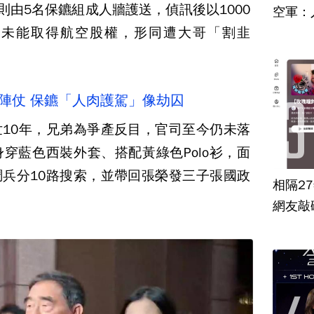
則由5名保鑣組成人牆護送，偵訊後以1000
空軍：
其未能取得航空股權，形同遭大哥「割韭
陣仗 保鑣「人肉護駕」像劫囚
10年，兄弟為爭產反目，官司至今仍未落
穿藍色西裝外套、搭配黃綠色Polo衫，面
兵分10路搜索，並帶回張榮發三子張國政
相隔2
網友敲