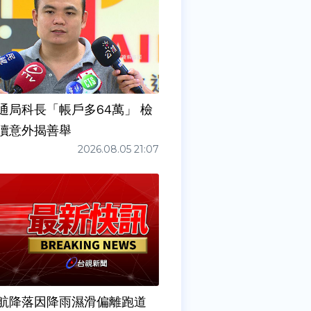
通局科長「帳戶多64萬」 檢
瀆意外揭善舉
2026.08.05 21:07
6夜航降落因降雨濕滑偏離跑道