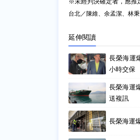
※未經判決確定者，應推
台北／陳維、余孟潔、林秉
延伸閱讀
長榮海運爆
小時交保
長榮海運
送複訊
長榮海運