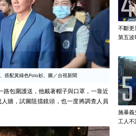
不斷更新
第五波歌
、搭配黃綠色Polo衫。圖／台視新聞
一路包圍護送，他戴著帽子與口罩，一靠近
成人牆，試圖阻擋鏡頭，也一度將調查人員
施暴義
工人不