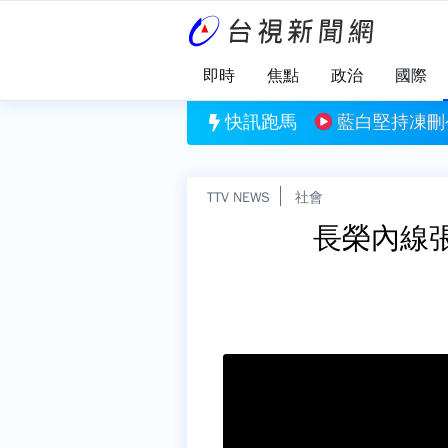
即時
焦點
政治
國際
命火警！ 女性長者陳屍民宅2樓
快訊跑馬
藍白堅持凍刪
TTV NEWS
社會
長榮內線張