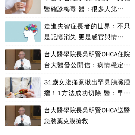
醫確診梅毒 醫：很多人第一個
症狀就忽略
走進失智症長者的世界：不只
是記憶消失 更是感官與情緒的
崩解
台大醫學院長吳明賢OHCA住院
台大醫發公開信：病情穩定、
持續進步
31歲女腹痛竟揪出罕見胰臟腫
瘤！1方法成功切除 醫：早期
治療預後佳
台大醫學院長吳明賢OHCA送醫
急裝葉克膜搶救