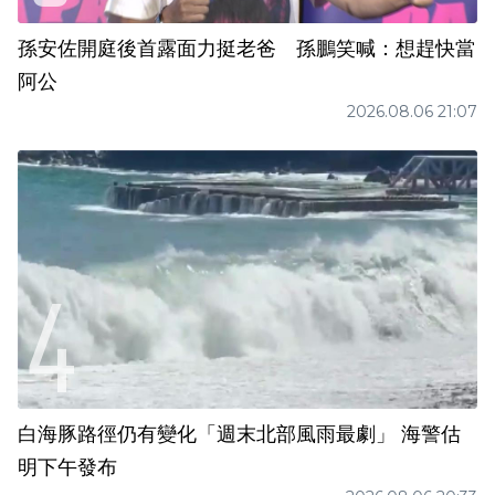
孫安佐開庭後首露面力挺老爸 孫鵬笑喊：想趕快當
阿公
2026.08.06 21:07
白海豚路徑仍有變化「週末北部風雨最劇」 海警估
明下午發布