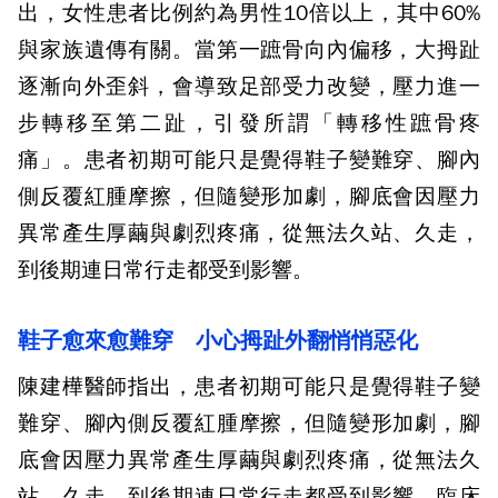
出，女性患者比例約為男性10倍以上，其中60%
與家族遺傳有關。當第一蹠骨向內偏移，大拇趾
逐漸向外歪斜，會導致足部受力改變，壓力進一
步轉移至第二趾，引發所謂「轉移性蹠骨疼
痛」。患者初期可能只是覺得鞋子變難穿、腳內
側反覆紅腫摩擦，但隨變形加劇，腳底會因壓力
異常產生厚繭與劇烈疼痛，從無法久站、久走，
到後期連日常行走都受到影響。
鞋子愈來愈難穿 小心拇趾外翻悄悄惡化
陳建樺醫師指出，患者初期可能只是覺得鞋子變
難穿、腳內側反覆紅腫摩擦，但隨變形加劇，腳
底會因壓力異常產生厚繭與劇烈疼痛，從無法久
站、久走，到後期連日常行走都受到影響。臨床