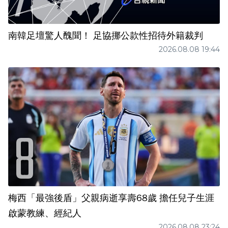
南韓足壇驚人醜聞！ 足協挪公款性招待外籍裁判
2026.08.08 19:44
梅西「最強後盾」父親病逝享壽68歲 擔任兒子生涯
啟蒙教練、經紀人
2026.08.08 23:24