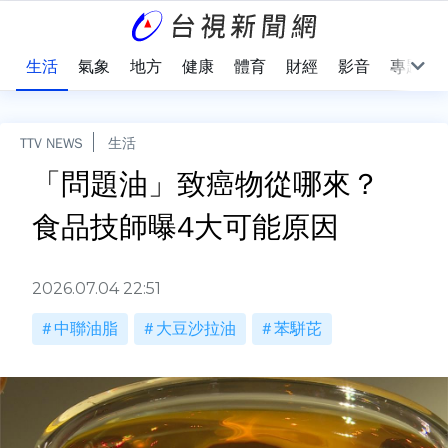
樂
生活
氣象
地方
健康
體育
財經
影音
專題
TTV NEWS
生活
「問題油」致癌物從哪來？
食品技師曝4大可能原因
2026.07.04 22:51
中聯油脂
大豆沙拉油
苯駢芘