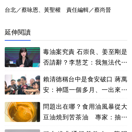
台北／蔡咏恩、黃聖權 責任編輯／蔡尚晉
延伸閱讀
毒油案究責 石崇良、姜至剛是
否請辭？李慧芝：我無法代為
發言
賴清德稱台中是食安破口 蔣萬
安：神隱一個多月、一出來就
卸責
問題出在哪？食用油風暴從大
豆油燒到苦茶油 專家：抽樣
數恐是關鍵