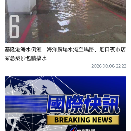
基隆港海水倒灌 海洋廣場水淹至馬路、廟口夜市店
家急築沙包牆擋水
2026.08.08 22:22