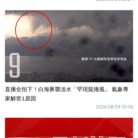
直播全拍下！白海豚襲淡水「罕現龍捲風」 氣象專
家解答1原因
2026.08.09 10:06