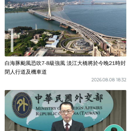
白海豚颱風恐吹7-8級強風 淡江大橋將於今晚21時封
閉人行道及機車道
2026.08.08 18:32