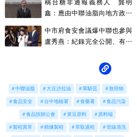
稱台糖非通報義務人 龔明
鑫：應由中聯油脂向地方政府
通報
中市府食安會議爆中聯也參與
盧秀燕：紀錄完全公開、有邀
請中央
中聯油脂
大豆沙拉油
苯駢芘
致癌物
食品安全
台中地檢署
食藥署
食品污染
食品技師公會
黃豆原料
原料端
製程異常
精煉製程
萃取過程
管線清洗