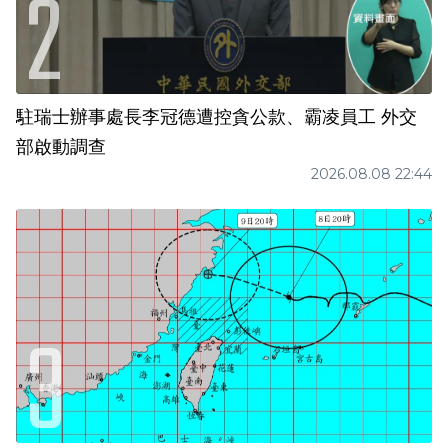
駐瑞士辦事處長李冠德遭控貪公款、霸凌員工 外交
部啟動調查
2026.08.08 22:44