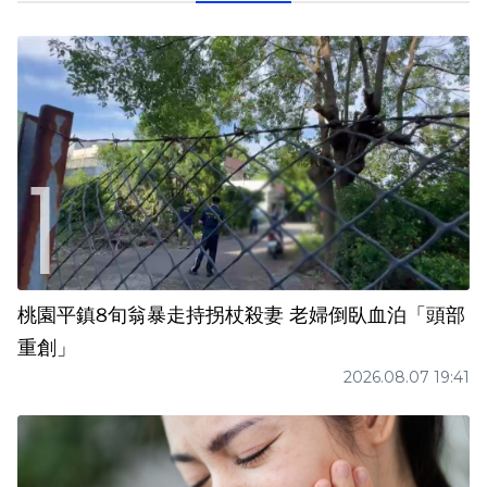
桃園平鎮8旬翁暴走持拐杖殺妻 老婦倒臥血泊「頭部
重創」
2026.08.07 19:41