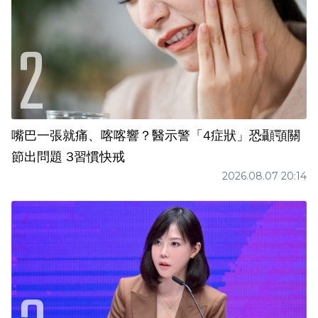
嘴巴一張就痛、喀喀響？醫示警「4症狀」恐顳顎關
節出問題 3習慣快戒
2026.08.07 20:14