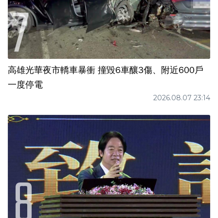
高雄光華夜市轎車暴衝 撞毀6車釀3傷、附近600戶
一度停電
2026.08.07 23:14