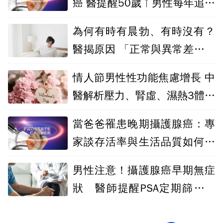
癌 醫提醒50歲↑男性每年追蹤
PSA檢查
為何有時有晨勃、有時沒有？
醫揭原因 「正常與異常差別」
一次看
情人節男性性功能焦慮增長 中
醫解析壓力、腎虛、濕熱3體質
失衡
當爸爸罹患晚期攝護腺癌：專
家談存活率與生活品質如何兼
顧
男性注意！攝護腺癌早期無症
狀 醫師提醒PSA定期篩檢不
可少