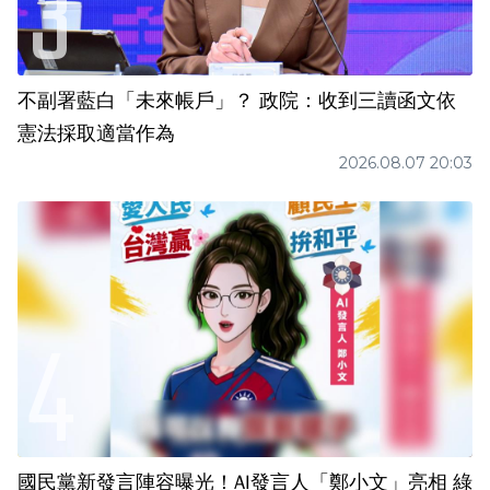
不副署藍白「未來帳戶」？ 政院：收到三讀函文依
憲法採取適當作為
2026.08.07 20:03
國民黨新發言陣容曝光！AI發言人「鄭小文」亮相 綠