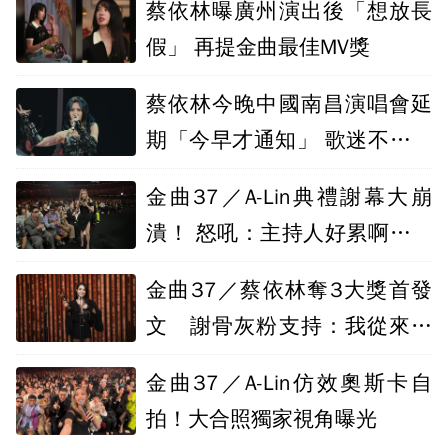
蔡依林曝廣州演出後「想放長
假」 再提金曲最佳MV獎
蔡依林今晚中國南昌演唱會延
期「今早才通知」 歌迷不滿：
早已抵達
金曲37／A-Lin典禮謝幕大崩
潰！ 怒吼：主持人好累啊我要
去吃肉了
金曲37／蔡依林奪3大獎首發
文 謝骨灰粉支持：我從來不
孤單
金曲37／A-Lin仿效奧斯卡自
拍！大合照獨家視角曝光