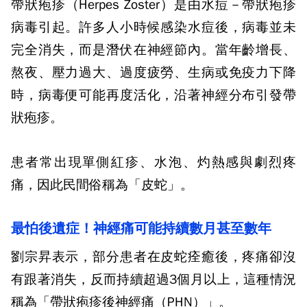
帶狀疱疹（
Herpes Zoster
）是由水痘－帶狀疱疹
病毒引起。許多人小時候感染水痘後，病毒並未
完全消失，而是潛伏在神經節內。當年齡增長、
熬夜、壓力過大、過度疲勞、生病或免疫力下降
時，病毒便可能再度活化，沿著神經分布引發帶
狀疱疹。
患者常出現單側紅疹、水泡、灼熱感與劇烈疼
痛，因此民間俗稱為「皮蛇」。
最怕後遺症！神經痛可能持續數月甚至數年
劉宗昇表示，部分患者在皮蛇痊癒後，疼痛卻沒
有跟著消失，反而持續超過
3
個月以上，這種情況
稱為「帶狀疱疹後神經痛（
PHN
）」。