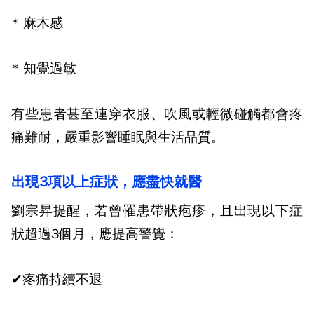
*
麻木感
*
知覺過敏
有些患者甚至連穿衣服、吹風或輕微碰觸都會疼
痛難耐，嚴重影響睡眠與生活品質。
出現
3
項以上症狀，應盡快就醫
劉宗昇提醒，若曾罹患帶狀疱疹，且出現以下症
狀超過
3
個月，應提高警覺：
✔
疼痛持續不退