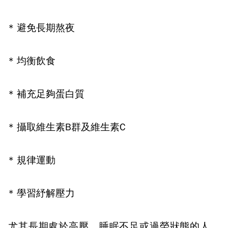
*
避免長期熬夜
*
均衡飲食
*
補充足夠蛋白質
*
攝取維生素
B
群及維生素
C
*
規律運動
*
學習紓解壓力
尤其長期處於高壓、睡眠不足或過勞狀態的人，