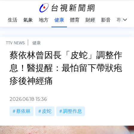
樂
生活
氣象
地方
健康
體育
財經
影音
專題
TTV NEWS
健康
蔡依林曾因長「皮蛇」調整作
息！醫提醒：最怕留下帶狀疱
疹後神經痛
2026.06.18 15:36
蔡依林
皮蛇
調整作息