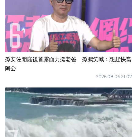
孫安佐開庭後首露面力挺老爸 孫鵬笑喊：想趕快當
阿公
2026.08.06 21:07