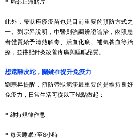
*
局部止痛貼片
此外，帶狀疱疹疫苗也是目前重要的預防方式之
一。劉宗昇說明，中醫則強調辨證論治，依照患
者體質給予清熱解毒、活血化瘀、補氣養血等治
療，並搭配針灸改善疼痛與睡眠品質。
想遠離皮蛇，關鍵在提升免疫力
劉宗昇提醒，預防帶狀疱疹最重要的是維持良好
免疫力，日常生活可從以下幾點做起：
*
維持規律作息
*
每天睡眠
7
至
8
小時