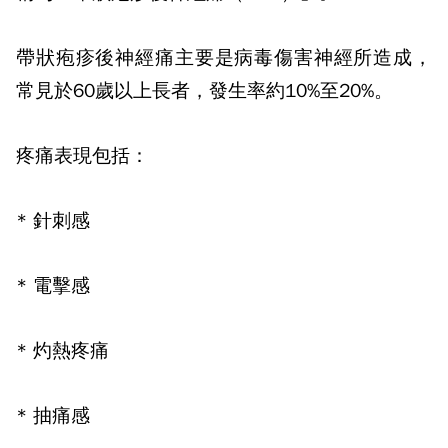
帶狀疱疹後神經痛主要是病毒傷害神經所造成，
常見於
60
歲以上長者，發生率約
10%
至
20%
。
疼痛表現包括：
*
針刺感
*
電擊感
*
灼熱疼痛
*
抽痛感