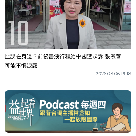
匪諜在身邊？前祕書洩行程給中國遭起訴 張麗善：
可能不慎洩露
2026.08.06 19:18