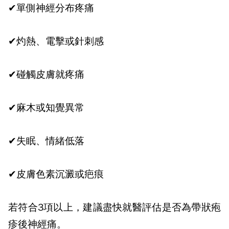
✔
單側神經分布疼痛
✔
灼熱、電擊或針刺感
✔
碰觸皮膚就疼痛
✔
麻木或知覺異常
✔
失眠、情緒低落
✔
皮膚色素沉澱或疤痕
若符合
3
項以上，建議盡快就醫評估是否為帶狀疱
疹後神經痛。