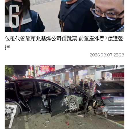
包租代管龍頭兆基爆公司債跳票 前董座涉吞7億遭聲
押
2026.08.07 22:28