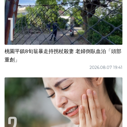
桃園平鎮8旬翁暴走持拐杖殺妻 老婦倒臥血泊「頭部
重創」
2026.08.07 19:41