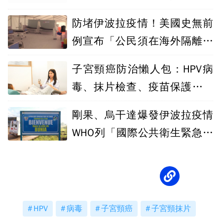
人除外
防堵伊波拉疫情！美國史無前
例宣布「公民須在海外隔離」
爆輿論反彈
子宮頸癌防治懶人包：HPV病
毒、抹片檢查、疫苗保護力一
次懂
剛果、烏干達爆發伊波拉疫情
WHO列「國際公共衛生緊急事
件」
HPV
病毒
子宮頸癌
子宮頸抹片