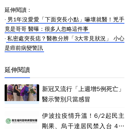
延伸閱讀：
·
男1年沒愛愛「下面突長小點」嚇壞就醫！兇手
竟是哥哥 醫曝：很多人忽略這件事
·
私密處突長痣？醫教分辨「3大常見狀況」 小心
是癌前病變警訊
延伸閱讀
新冠又流行「上週增5例死亡」
醫示警別只當感冒
伊波拉疫情升溫！6/2起民主
剛果、烏干達居民禁入台 4類