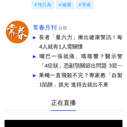
性行為
健康
常春
常春月刊
台視
長者「量六力」揪出健康警訊！每
4人就有1人需關懷
嘴巴一張就痛、喀喀響？醫示警
「4症狀」恐顳顎關節出問題 3習慣
快戒
果蠅一直飛殺不完？專家教「自製
1陷阱」抓光 進得去就出不來
正在直播