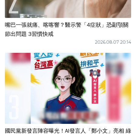
嘴巴一張就痛、喀喀響？醫示警「4症狀」恐顳顎關
節出問題 3習慣快戒
2026.08.07 20:14
國民黨新發言陣容曝光！AI發言人「鄭小文」亮相 綠