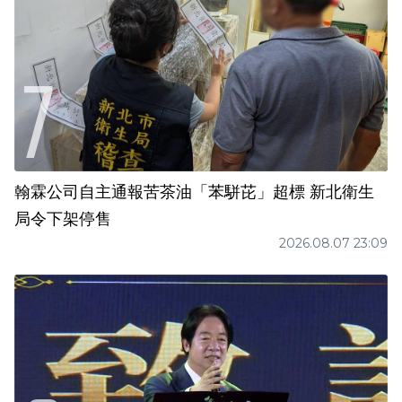
翰霖公司自主通報苦茶油「苯駢芘」超標 新北衛生
局令下架停售
2026.08.07 23:09