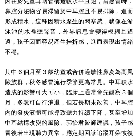
因在於兒童耳咽管構造較水平且短，當感冒時，
鼻腔分泌物容易滯留於中耳腔且不易排除，進而
形成積水，這種因積水產生的悶塞感，就像在游
泳池的水裡聽聲音，外界訊息會變得模糊且遙
遠，孩子因而容易產生挫折感，進而表現出情緒
不穩。
其中６個月至３歲幼童或合併過敏性鼻炎為高風
險族群，秋冬感冒流行季節更為常見。中耳積水
造成的影響可大可小，臨床上通常會先觀察３個
月，多數可自行消退，但若長期未改善，中耳腔
內的發炎液體可能導致聽力持續下降，甚至增加
中耳結構改變的風險。郭怡君醫師建議，孩子感
冒後若出現聽力異常，應定期回診追蹤耳朵恢復