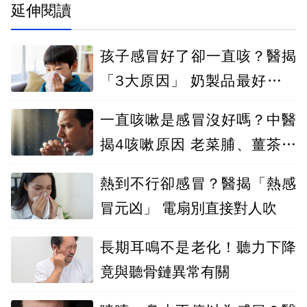
延伸閱讀
孩子感冒好了卻一直咳？醫揭
「3大原因」 奶製品最好先少
碰
一直咳嗽是感冒沒好嗎？中醫
揭4咳嗽原因 老菜脯、薑茶怎
麼吃才有效
熱到不行卻感冒？醫揭「熱感
冒元凶」 電扇別直接對人吹
長期耳鳴不是老化！聽力下降
竟與聽骨鏈異常有關