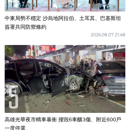
中東局勢不穩定 沙烏地阿拉伯、土耳其、巴基斯坦
簽署共同防禦條約
2026.08.07 21:48
高雄光華夜市轎車暴衝 撞毀6車釀3傷、附近600戶
一度停電