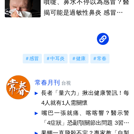
噴嚏、鼻水不停以為感冒？醫
揭可能是過敏性鼻炎 感冒差異
一次看懂
感冒
中耳炎
健康
常春
常春月刊
台視
長者「量六力」揪出健康警訊！每
4人就有1人需關懷
嘴巴一張就痛、喀喀響？醫示警
「4症狀」恐顳顎關節出問題 3習慣
快戒
果蠅一直飛殺不完？專家教「自製