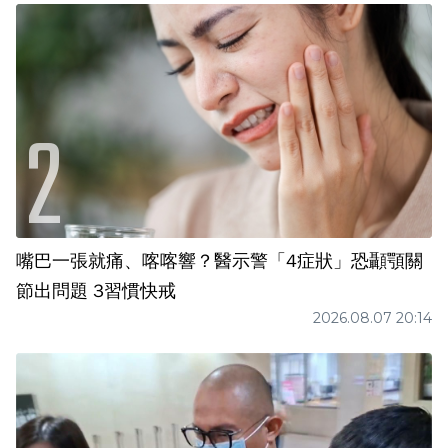
嘴巴一張就痛、喀喀響？醫示警「4症狀」恐顳顎關
節出問題 3習慣快戒
2026.08.07 20:14