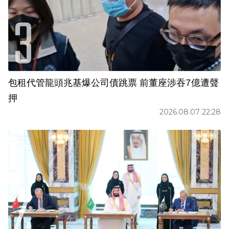
包租代管龍頭兆基爆公司債跳票 前董座涉吞7億遭聲
押
2026.08.07 22:28