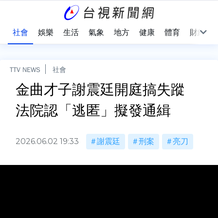
際
社會
娛樂
生活
氣象
地方
健康
體育
財經
TTV NEWS
社會
金曲才子謝震廷開庭搞失蹤
法院認「逃匿」擬發通緝
2026.06.02 19:33
謝震廷
刑案
亮刀