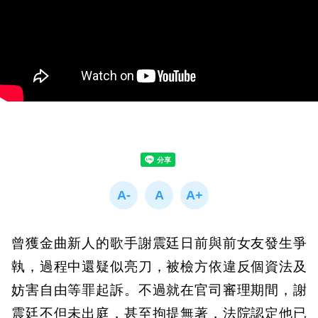
曾獲金曲新人的歌手謝震廷日前與前女友發生爭
執，過程中還疑似亮刀，被檢方依違反個資法及
妨害自由等罪起訴。不過就在官司審理期間，謝
震廷不但未出庭，甚至拘提無著，法院認定他已