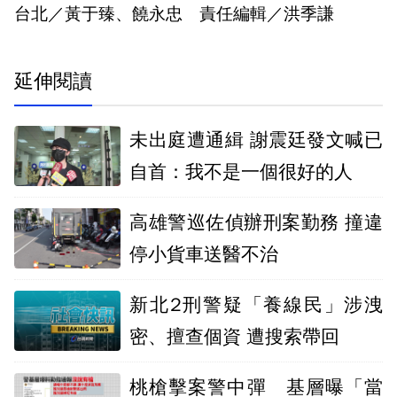
台北／黃于臻、饒永忠 責任編輯／洪季謙
延伸閱讀
未出庭遭通緝 謝震廷發文喊已
自首：我不是一個很好的人
高雄警巡佐偵辦刑案勤務 撞違
停小貨車送醫不治
新北2刑警疑「養線民」涉洩
密、擅查個資 遭搜索帶回
桃槍擊案警中彈 基層曝「當