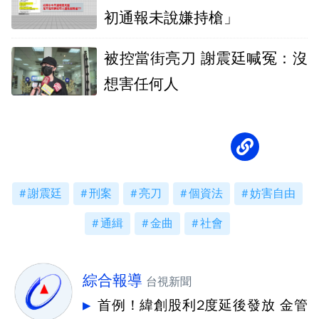
初通報未說嫌持槍」
被控當街亮刀 謝震廷喊冤：沒
想害任何人
謝震廷
刑案
亮刀
個資法
妨害自由
通緝
金曲
社會
綜合報導
台視新聞
首例！緯創股利2度延後發放 金管