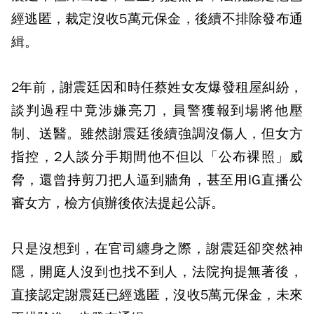
經逃匿，裁定沒收5萬元保金，後續不排除發布通
緝。
2年前，謝震廷因和時任蔡姓女友爆發租屋糾紛，
談判過程中竟涉嫌亮刀，員警獲報到場將他壓
制、送醫。雖然謝震廷後續強調沒傷人，但女方
指控，2人談分手期間他不但以「公布裸照」威
脅，還曾持剪刀把人逼到牆角，甚至用IG直播公
審女方，檢方偵辦後依法提起公訴。
只是沒想到，在官司纏身之際，謝震廷卻突然神
隱，開庭人沒到也找不到人，法院拘提無著後，
直接認定謝震廷已經逃匿，沒收5萬元保金，未來