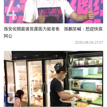
孫安佐開庭後首露面力挺老爸 孫鵬笑喊：想趕快當
阿公
2026.08.06 21:07