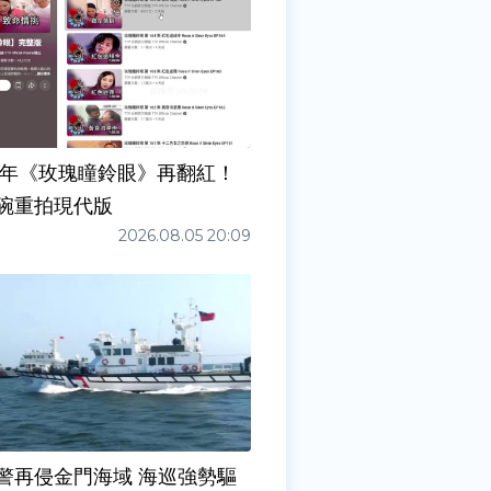
7年《玫瑰瞳鈴眼》再翻紅！
碗重拍現代版
2026.08.05 20:09
警再侵金門海域 海巡強勢驅