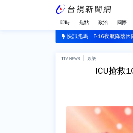
即時
焦點
政治
國際
腦出血還嗆「別裝了」 工人不認錯重判10年4月
快訊跑馬
F-16夜航降落
TTV NEWS
娛樂
ICU搶救