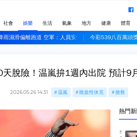
社會
娛樂
生活
氣象
地方
健康
體育
因降雨濕滑偏離跑道 空軍：人員安全
今彩539八百萬頭獎
10天脫險！温嵐拚1週內出院 預計
2026.05.26 14:31
温嵐
敗血性休克
搶救
熱門新