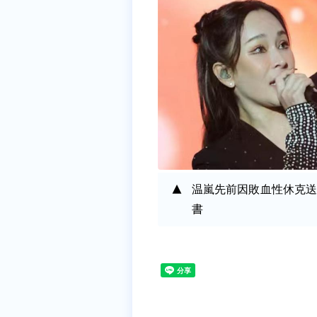
温嵐先前因敗血性休克送
書