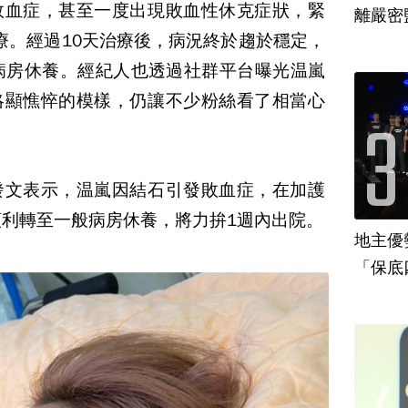
敗血症，甚至一度出現敗血性休克症狀，緊
離嚴密
治療。經過10天治療後，病況終於趨於穩定，
病房休養。經紀人也透過社群平台曝光温嵐
略顯憔悴的模樣，仍讓不少粉絲看了相當心
發文表示，温嵐因結石引發敗血症，在加護
順利轉至一般病房休養，將力拚1週內出院。
地主優
「保底