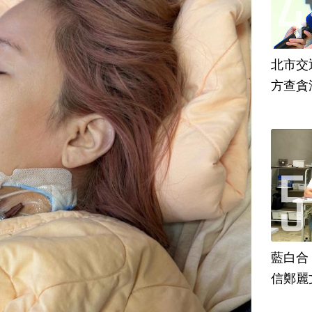
北市交
方查貪
藍白合
信鄭麗