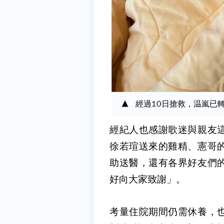
經過10日搶救，温嵐已
經紀人也感謝歌迷與親友
徐若瑄送來的雞精、憲哥
助送醫，還有各界好友們
好向大家致謝」。
考量住院期間仍需休養，