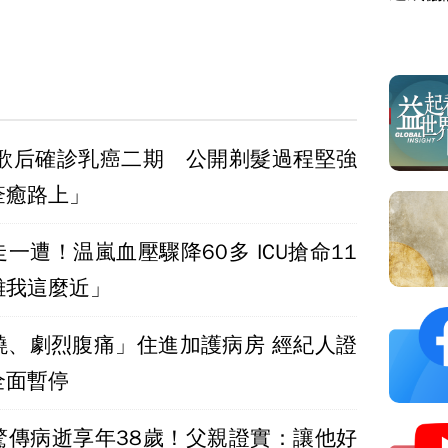
曲歌后確診乳癌二期 公開剃髮過程堅強
痊癒路上」
一遭！温嵐血壓驟降60多 ICU搶命11
離我這麼近」
燒、劇烈腹痛」住進加護病房 經紀人證
全面暫停
驚傳病逝享年38歲！父親證實：讓他好