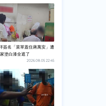
洋簽名「菜單蓋住蔣萬安」遭
店家塗白漆全遮了
2026.08.05 22:45