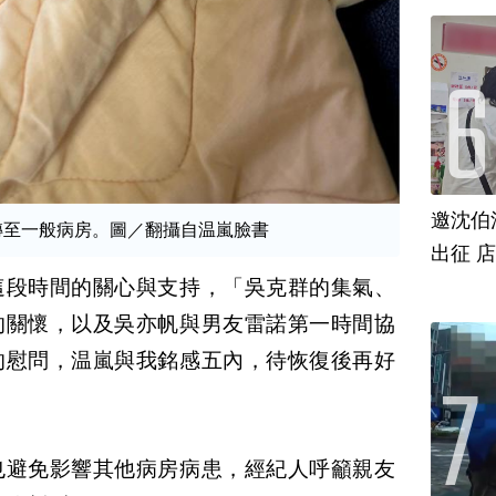
邀沈伯
轉至一般病房。圖／翻攝自温嵐臉書
出征 
這段時間的關心與支持，「吳克群的集氣、
的關懷，以及吳亦帆與男友雷諾第一時間協
的慰問，温嵐與我銘感五內，待恢復後再好
也避免影響其他病房病患，經紀人呼籲親友