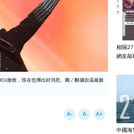
相隔2
網友敲
ICU搶救，現在也傳出好消息。圖／翻攝自温嵐臉
中國海