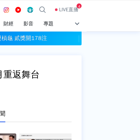
4
LIVE直播
財經
影音
專題
槓龜 貳獎開178注
自主通報預防性下架
9月重返舞台
聞