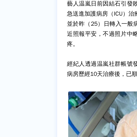
藝人温嵐日前因結石引發
急送進加護病房（ICU）
並於昨（25）日轉入一般
近照報平安，不過照片中
疼。
經紀人透過温嵐社群帳號
病房歷經10天治療後，已