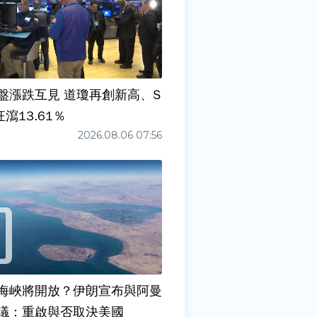
盤漲跌互見 道瓊再創新高、S
狂瀉13.61％
2026.08.06 07:56
海峽將開放？伊朗宣布與阿曼
議：重啟與否取決美國