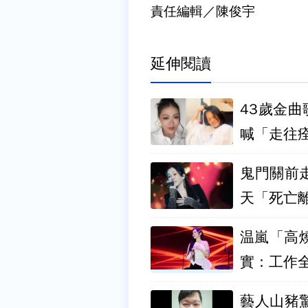
責任編輯／陳俊宇
延伸閱讀
43歲金
喊「走往
鬼門關前走
天「死亡
温嵐「高
實：工作
藝人山豬