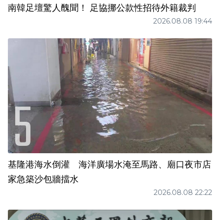
南韓足壇驚人醜聞！ 足協挪公款性招待外籍裁判
2026.08.08 19:44
基隆港海水倒灌 海洋廣場水淹至馬路、廟口夜市店
家急築沙包牆擋水
2026.08.08 22:22