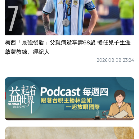
梅西「最強後盾」父親病逝享壽68歲 擔任兒子生涯
啟蒙教練、經紀人
2026.08.08 23:24