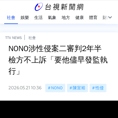
際
社會
娛樂
生活
氣象
地方
健康
體育
財經
TTV NEWS
社會
NONO涉性侵案二審判2年半
檢方不上訴「要他儘早發監執
行」
2026.05.21 10:36
NONO
陳宣裕
性侵