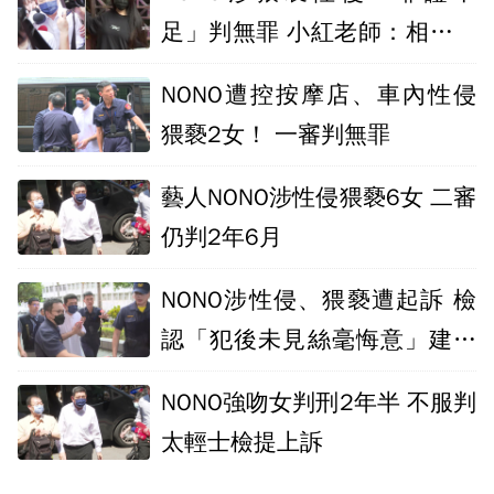
足」判無罪 小紅老師：相信壞
人自有天收
NONO遭控按摩店、車內性侵
猥褻2女！ 一審判無罪
藝人NONO涉性侵猥褻6女 二審
仍判2年6月
NONO涉性侵、猥褻遭起訴 檢
認「犯後未見絲毫悔意」建請
從重量刑
NONO強吻女判刑2年半 不服判
太輕士檢提上訴