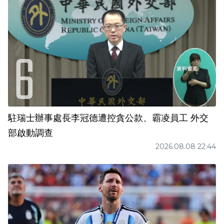
駐瑞士辦事處長李冠德遭控貪公款、霸凌員工 外交
部啟動調查
2026.08.08 22:44