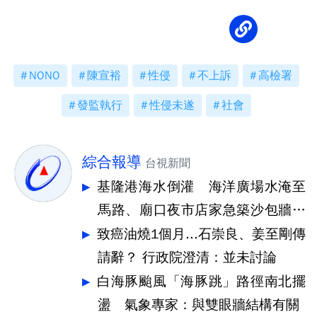
NONO
陳宣裕
性侵
不上訴
高檢署
發監執行
性侵未遂
社會
綜合報導
台視新聞
基隆港海水倒灌 海洋廣場水淹至
馬路、廟口夜市店家急築沙包牆擋
水
致癌油燒1個月...石崇良、姜至剛傳
請辭？ 行政院澄清：並未討論
白海豚颱風「海豚跳」路徑南北擺
盪 氣象專家：與雙眼牆結構有關