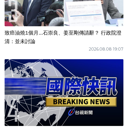
致癌油燒1個月...石崇良、姜至剛傳請辭？ 行政院澄
清：並未討論
2026.08.08 19:07