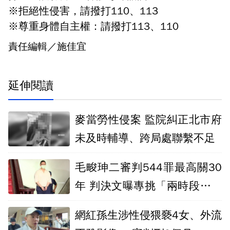
※拒絕性侵害，請撥打110、113
※尊重身體自主權：請撥打113、110
責任編輯／施佳宜
延伸閱讀
麥當勞性侵案 監院糾正北市府
未及時輔導、跨局處聯繫不足
毛畯珅二審判544罪最高關30
年 判決文曝專挑「兩時段」犯
案
網紅孫生涉性侵猥褻4女、外流