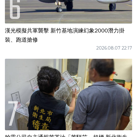
漢光模擬共軍襲擊 新竹基地演練幻象2000潛力掛
裝、跑道搶修
2026.08.07 22:17