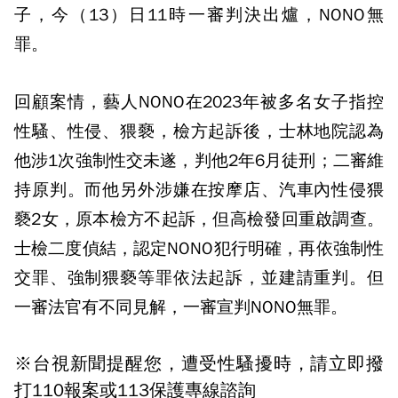
子，今（13）日11時一審判決出爐，NONO無
罪。
回顧案情，藝人NONO在2023年被多名女子指控
性騷、性侵、猥褻，檢方起訴後，士林地院認為
他涉1次強制性交未遂，判他2年6月徒刑；二審維
持原判。而他另外涉嫌在按摩店、汽車內性侵猥
褻2女，原本檢方不起訴，但高檢發回重啟調查。
士檢二度偵結，認定NONO犯行明確，再依強制性
交罪、強制猥褻等罪依法起訴，並建請重判。但
一審法官有不同見解，一審宣判NONO無罪。
※台視新聞提醒您，遭受性騷擾時，請立即撥
打110報案或113保護專線諮詢