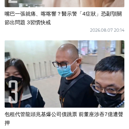
嘴巴一張就痛、喀喀響？醫示警「4症狀」恐顳顎關
節出問題 3習慣快戒
2026.08.07 20:14
包租代管龍頭兆基爆公司債跳票 前董座涉吞7億遭聲
押