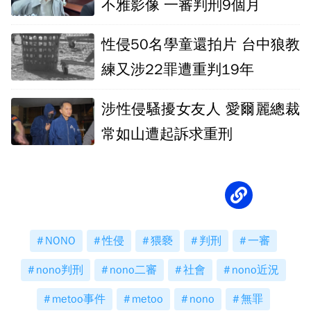
不雅影像 一審判刑9個月
性侵50名學童還拍片 台中狼教
練又涉22罪遭重判19年
涉性侵騷擾女友人 愛爾麗總裁
常如山遭起訴求重刑
NONO
性侵
猥褻
判刑
一審
nono判刑
nono二審
社會
nono近況
metoo事件
metoo
nono
無罪