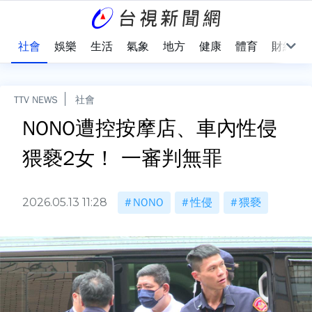
際
社會
娛樂
生活
氣象
地方
健康
體育
財經
TTV NEWS
社會
NONO遭控按摩店、車內性侵
猥褻2女！ 一審判無罪
2026.05.13 11:28
NONO
性侵
猥褻