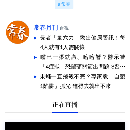
常春
常春月刊
台視
長者「量六力」揪出健康警訊！每
4人就有1人需關懷
嘴巴一張就痛、喀喀響？醫示警
「4症狀」恐顳顎關節出問題 3習慣
快戒
果蠅一直飛殺不完？專家教「自製
1陷阱」抓光 進得去就出不來
正在直播