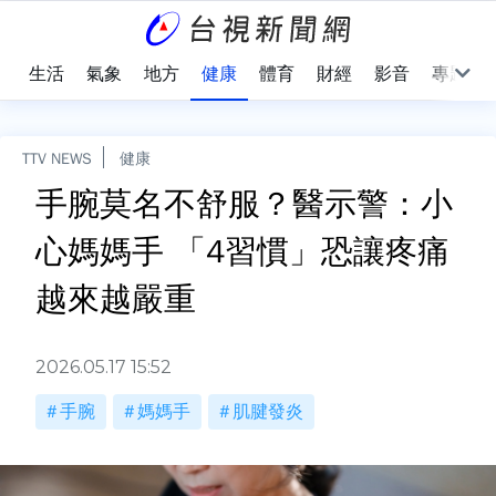
樂
生活
氣象
地方
健康
體育
財經
影音
專題
TTV NEWS
健康
手腕莫名不舒服？醫示警：小
心媽媽手 「4習慣」恐讓疼痛
越來越嚴重
2026.05.17 15:52
手腕
媽媽手
肌腱發炎