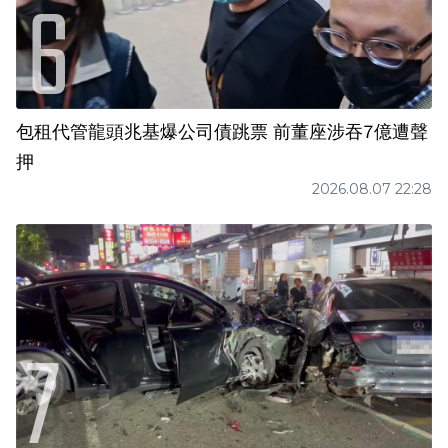
包租代管龍頭兆基爆公司債跳票 前董座涉吞7億遭聲
押
2026.08.07 22:28