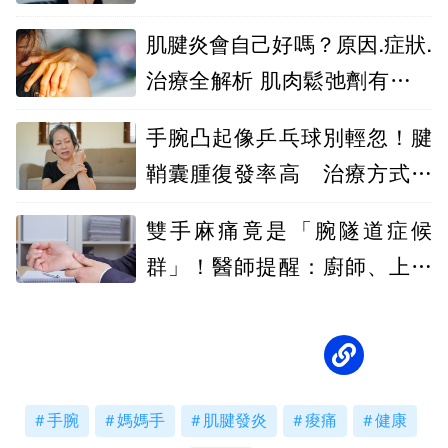
適
肌腱炎會自己好嗎？原因.症狀.
治療全解析 肌肉鬆弛劑有效嗎
一次看
手腕凸起像乒乓球別輕忽！腱
鞘囊腫復發率高 治療方式有
新選擇
雙手麻痛竟是「腕隧道症候
群」！醫師提醒：廚師、上班
族都可能中招
手腕
媽媽手
肌腱發炎
痠痛
健康