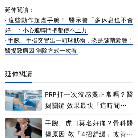
延伸閱讀：
·
這些動作超虐手腕！ 醫示警「多休息也不會
好」：小心連轉門把都使不上力
·
手腕、手指突冒出一顆球狀物，恐是腱鞘囊腫！
醫揭致病因 消除方式一次看
延伸閱讀
PRP打一次沒感覺正常嗎？醫
揭關鍵 效果最快「這時間」出
現
手腕、虎口莫名好痛？骨科醫
揭原因 教「4招舒緩」改善不