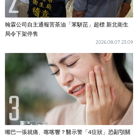
翰霖公司自主通報苦茶油「苯駢芘」超標 新北衛生
局令下架停售
2026.08.07 23:09
嘴巴一張就痛、喀喀響？醫示警「4症狀」恐顳顎關