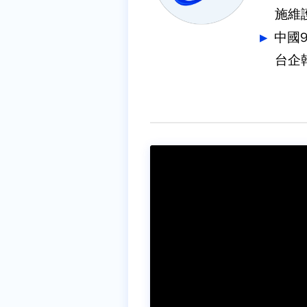
施維
中國
台企