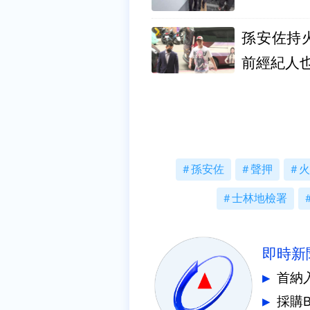
孫安佐持
前經紀人
孫安佐
聲押
火
士林地檢署
即時新
首納
採購