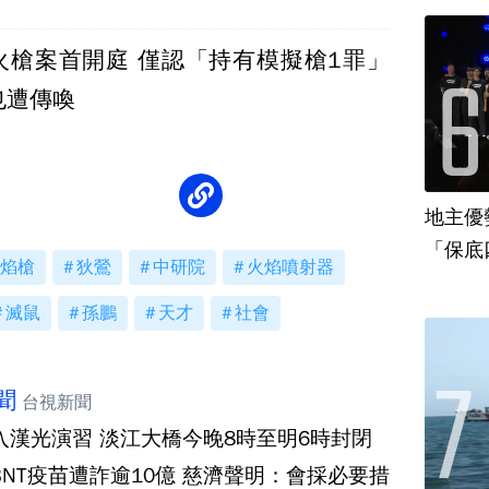
火槍案首開庭 僅認「持有模擬槍1罪」
也遭傳喚
地主優
「保底
焰槍
狄鶯
中研院
火焰噴射器
滅鼠
孫鵬
天才
社會
聞
台視新聞
入漢光演習 淡江大橋今晚8時至明6時封閉
BNT疫苗遭詐逾10億 慈濟聲明：會採必要措