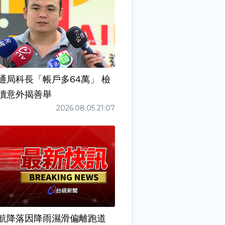
通局科長「帳戶多64萬」 檢
瀆意外揭善舉
2026.08.05 21:07
6夜航降落因降雨濕滑偏離跑道