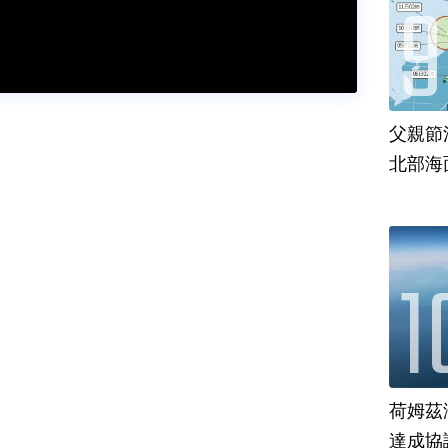
父親節
北部海
荷姆茲
達成協