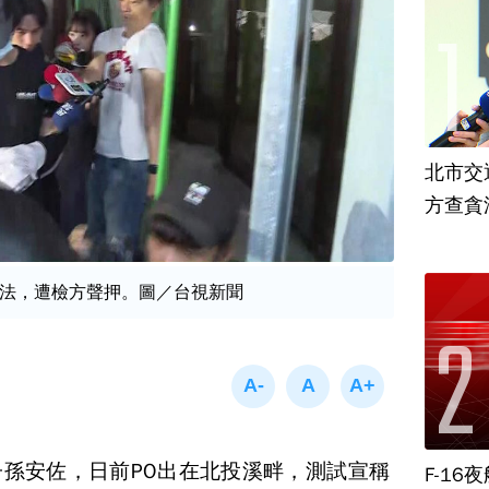
北市交
方查貪
法，遭檢方聲押。圖／台視新聞
孫安佐，日前PO出在北投溪畔，測試宣稱
F-1