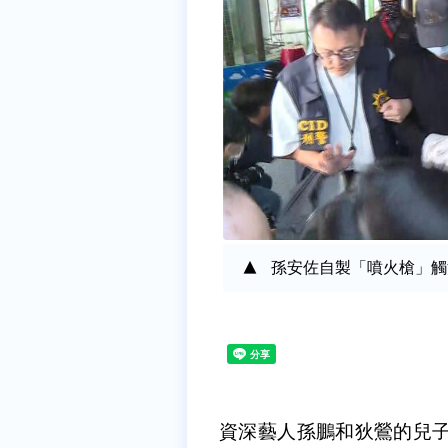
孫安佐自製「噴火槍」觸
資深藝人孫鵬和狄鶯的兒子