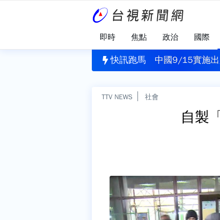
即時
焦點
政治
國際
傳暴力事件 男病患失控打傷院方公關
快訊跑馬
中國9/15實
TTV NEWS
社會
自製