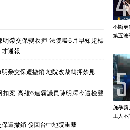
不斷更新
第五波歌
陳明榮交保變收押 法院曝5月早知超標
」才通報
陳明榮交保遭撤銷 地院改裁羈押禁見
回扣案 高雄6連霸議員陳明澤今遭檢聲
施暴義
工人不
交保遭撤銷 發回台中地院重裁