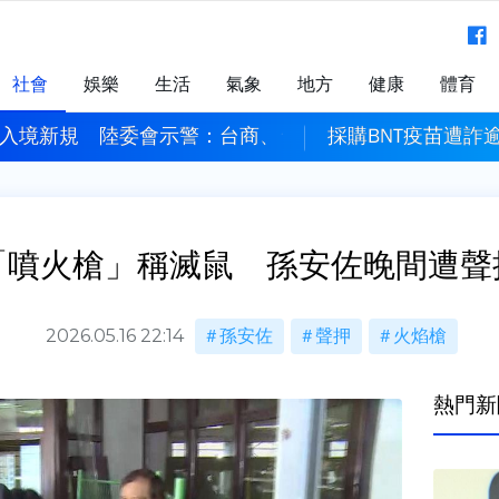
社會
娛樂
生活
氣象
地方
健康
體育
施出入境新規 陸委會示警：台商、台企幹部風險高
採購BNT疫苗遭詐
「噴火槍」稱滅鼠 孫安佐晚間遭聲
2026.05.16 22:14
孫安佐
聲押
火焰槍
熱門新