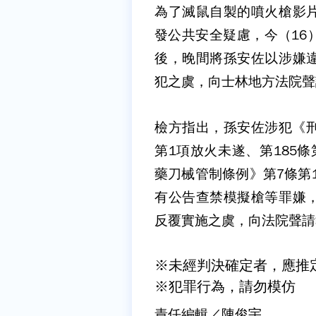
為了滅鼠自製的噴火槍影
發公共安全疑慮，今（16
後，晚間將孫安佐以涉嫌
犯之虞，向士林地方法院聲
檢方指出，孫安佐涉犯《刑
第1項放火未遂、第185
藥刀械管制條例》第7條第
有公告查禁模擬槍等罪嫌
反覆實施之虞，向法院聲請
※未經判決確定者，應推
※犯罪行為，請勿模仿
責任編輯／陳俊宇