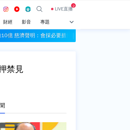
2
LIVE直播
財經
影音
專題
逾10億 慈濟聲明：會採必要措施維護權益
漢光42號操演 賴
押禁見
聞