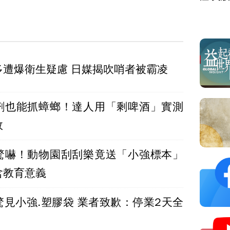
多遭爆衛生疑慮 日媒揭吹哨者被霸凌
劑也能抓蟑螂！達人用「剩啤酒」實測
效
驚嚇！動物園刮刮樂竟送「小強標本」
含教育意義
驚見小強.塑膠袋 業者致歉：停業2天全