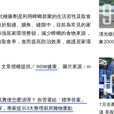
此種藥劑是利用蟑螂群聚的生活習性及取食
藥於裂縫、牆角、縫隙中，目前為常見的家
加強居家環境整頓，減少蟑螂的食物來源，
漢光模
的取食率，進而提高防治效果，維護居家環
象20
、文章授權提供／
NOW健康
、圖片來源：m
鼠糞便怎麼清理？ 疾管署給「標準答案」
7月非
屎，專家提示3大整理廚房雜物重點
溫 美