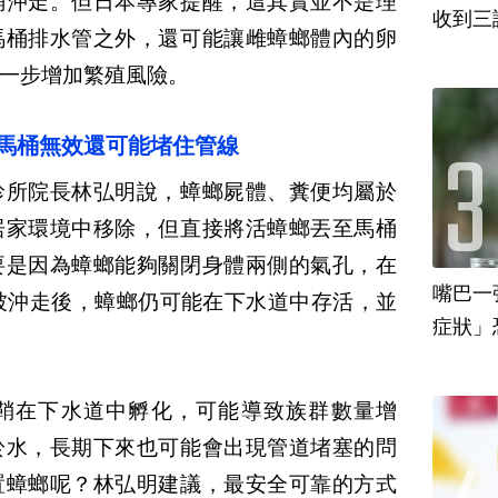
桶沖走。但日本專家提醒，這其實並不是理
收到三
馬桶排水管之外，還可能讓雌蟑螂體內的卵
一步增加繁殖風險。
沖馬桶無效還可能堵住管線
診所院長林弘明說，蟑螂屍體、糞便均屬於
居家環境中移除，但直接將活蟑螂丟至馬桶
要是因為蟑螂能夠關閉身體兩側的氣孔，在
嘴巴一
被沖走後，蟑螂仍可能在下水道中存活，並
鞘在下水道中孵化，可能導致族群數量增
於水，長期下來也可能會出現管道堵塞的問
置蟑螂呢？林弘明建議，最安全可靠的方式