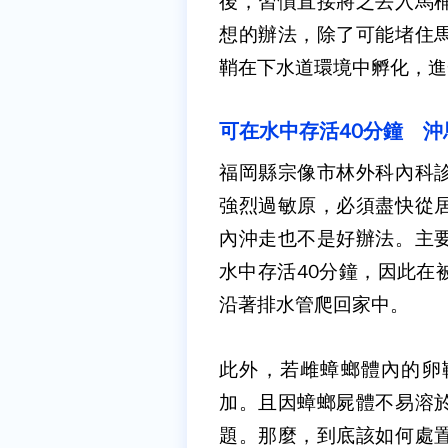
後，習慣直接將之丟入馬
想的辦法，除了可能堵住
鞘在下水道環境中孵化，進
可在水中存活40分鐘 
福岡縣宗像市林外科內科
強烈過敏原，必須盡快從
內沖走也不是好辦法。主
水中存活40分鐘，因此在
沿著排水管爬回家中。
此外，若雌蟑螂體內的卵
加。且因蟑螂屍體不易溶
題。那麼，到底該如何處