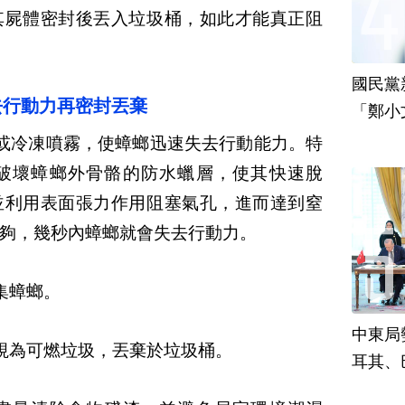
其屍體密封後丟入垃圾桶，如此才能真正阻
國民黨
去行動力再密封丟棄
「鄭小
責
或冷凍噴霧，使蟑螂迅速失去行動能力。特
破壞蟑螂外骨骼的防水蠟層，使其快速脫
並利用表面張力作用阻塞氣孔，進而達到窒
夠，幾秒內蟑螂就會失去行動力。
集蟑螂。
中東局
視為可燃垃圾，丟棄於垃圾桶。
耳其、