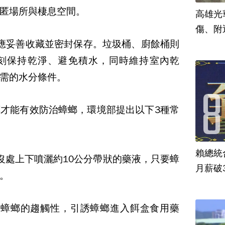
匿場所與棲息空間。
高雄光
傷、附
應妥善收藏並密封保存。垃圾桶、廚餘桶則
刻保持乾淨、避免積水，同時維持室內乾
需的水分條件。
才能有效防治蟑螂，環境部提出以下3種常
賴總統
沒處上下噴灑約10公分帶狀的藥液，只要蟑
月薪破
。
用蟑螂的趨觸性，引誘蟑螂進入餌盒食用藥