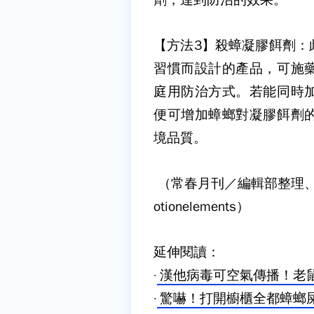
【方法3】殺蟑凝膠餌劑：
習慣而設計的產品，可施
庭用防治方式。若能同時
便可增加蟑螂對凝膠餌劑
境品質。
（常春月刊／編輯部整理
otionelements）
延伸閱讀：
·
漢他病毒可空氣傳播！老
·
驚嚇！打開櫥櫃全都蟑螂