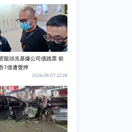
管龍頭兆基爆公司債跳票 前
吞7億遭聲押
2026.08.07 22:28