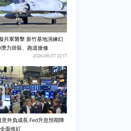
擬共軍襲擊 新竹基地演練幻
00潛力掛裝、跑道搶修
2026.08.07 22:17
農意外負成長.Fed升息預期降
股全面收紅