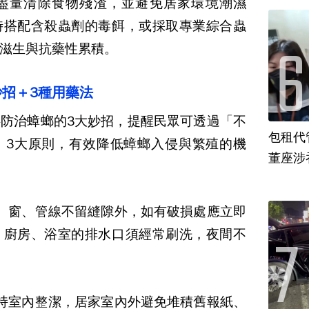
盡量清除食物殘渣，並避免居家環境潮濕
時搭配含殺蟲劑的毒餌，或採取專業綜合蟲
滋生與抗藥性累積。
妙招＋3種用藥法
防治蟑螂的3大妙招，提醒民眾可透過「不
包租代
」3大原則，有效降低蟑螂入侵與繁殖的機
董座涉
、窗、管線不留縫隙外，如有破損處應立即
。廚房、浴室的排水口須經常刷洗，夜間不
持室內整潔，居家室內外避免堆積舊報紙、