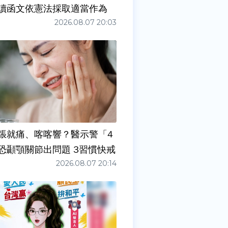
讀函文依憲法採取適當作為
2026.08.07 20:03
張就痛、喀喀響？醫示警「4
症狀」恐顳顎關節出問題 3習慣快戒
2026.08.07 20:14