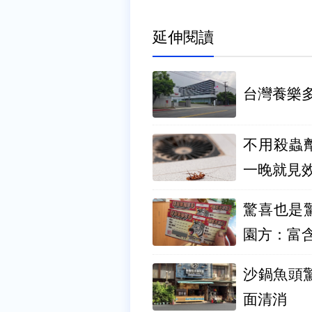
延伸閱讀
台灣養樂
不用殺蟲
一晚就見
驚喜也是
園方：富
沙鍋魚頭
面清消