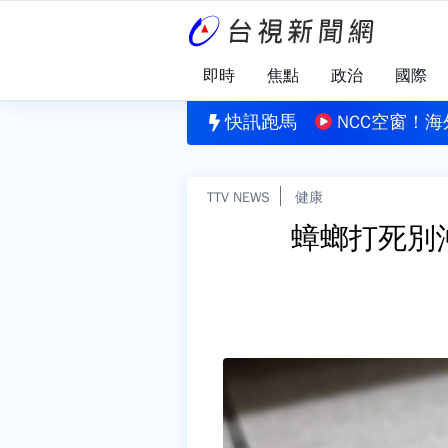
即時
焦點
政治
國際
蜜文化節開幕 「蜜汁鹽酥雞」鹹甜新滋味掀話題
快訊跑馬
NCC空窗！海
TTV NEWS
健康
蟑螂打死別