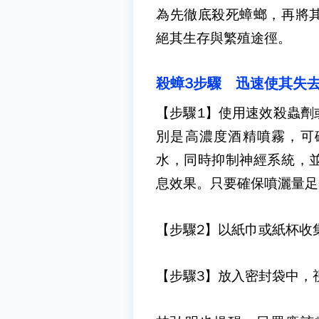
為先徹底殺死蟑螂，再將
絕其生存與繁殖途徑。
殺蟑3步驟 迅速使其失
【步驟1】
使用速效殺蟲劑
別是高濃度酒精噴霧，可
水，同時抑制神經系統，
息效果。只要確保噴灑量足
【步驟2】
以紙巾或紙杯收
【步驟3】
放入密封袋中，