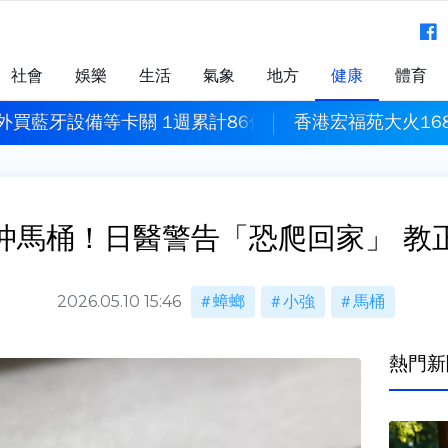
社會
娛樂
生活
氣象
地方
健康
體育
外買藍牙設備等卡關 1週累計86件
香港宏福苑大火16
沖馬桶！日醫警告「恐爬回家」 教
2026.05.10 15:46
蟑螂
小強
馬桶
熱門新