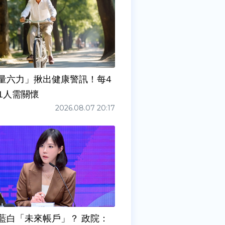
量六力」揪出健康警訊！每4
1人需關懷
2026.08.07 20:17
藍白「未來帳戶」？ 政院：