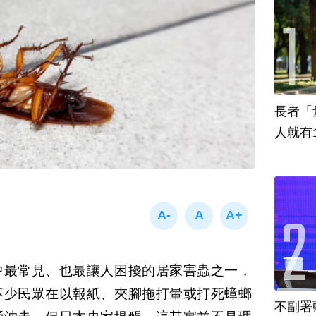
長者「
人就有
中最常見、也最讓人困擾的居家害蟲之一，
不少民眾在以報紙、夾腳拖打暈或打死蟑螂
不副署