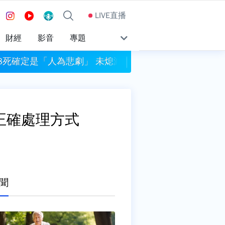
LIVE直播
財經
影音
專題
8死確定是「人為悲劇」 未熄滅菸頭引燃施工雜物
白海豚強風襲北市！
正確處理方式
聞