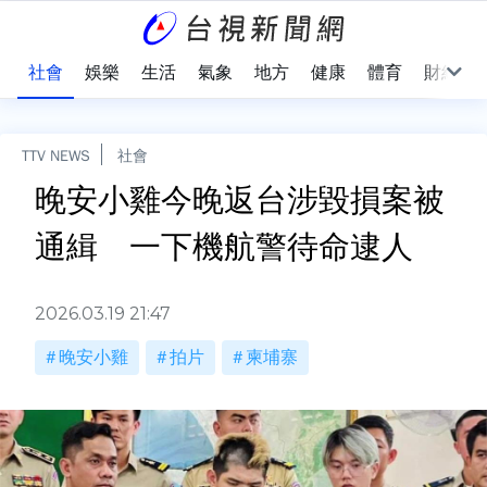
際
社會
娛樂
生活
氣象
地方
健康
體育
財經
TTV NEWS
社會
晚安小雞今晚返台涉毀損案被
通緝 一下機航警待命逮人
2026.03.19 21:47
晚安小雞
拍片
柬埔寨