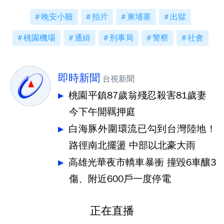
晚安小雞
拍片
柬埔寨
出獄
桃園機場
通緝
刑事局
警察
社會
即時新聞
台視新聞
桃園平鎮87歲翁殘忍殺害81歲妻
今下午開羈押庭
白海豚外圍環流已勾到台灣陸地！
路徑南北擺盪 中部以北豪大雨
高雄光華夜市轎車暴衝 撞毀6車釀3
傷、附近600戶一度停電
正在直播