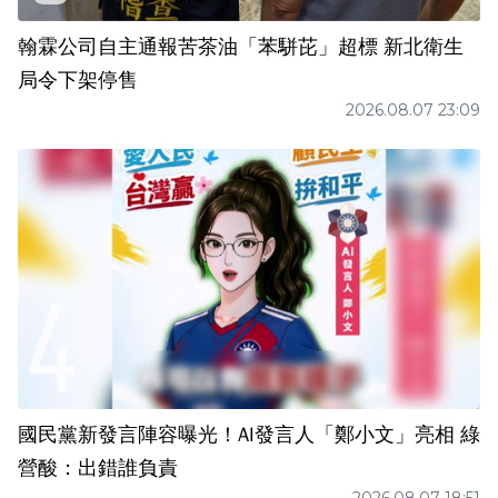
翰霖公司自主通報苦茶油「苯駢芘」超標 新北衛生
局令下架停售
2026.08.07 23:09
國民黨新發言陣容曝光！AI發言人「鄭小文」亮相 綠
營酸：出錯誰負責