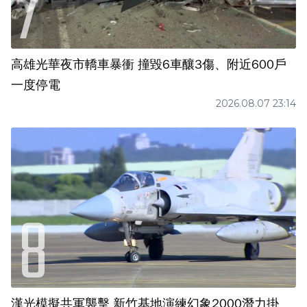
高雄光華夜市轎車暴衝 撞毀6車釀3傷、附近600戶
一度停電
2026.08.07 23:14
漢光模擬共軍襲擊 新竹基地演練幻象2000潛力掛