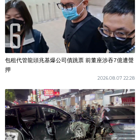
包租代管龍頭兆基爆公司債跳票 前董座涉吞7億遭聲
押
2026.08.07 22:28