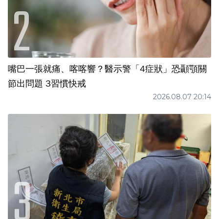
嘴巴一張就痛、喀喀響？醫示警「4症狀」恐顳顎關
節出問題 3習慣快戒
2026.08.07 20:14