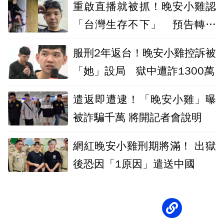
重啟直播就被抓！晚安小雞認
「台灣生存不下」 預告轉戰
國外
服刑2年返台！晚安小雞控訴被
「她」設局 獄中遭詐1300萬
遣返即遭逮！「晚安小雞」曝
被詐騙千萬 將開記者會說明
網紅晚安小雞刑期將滿！ 出獄
後恐因「1原因」遣送中國