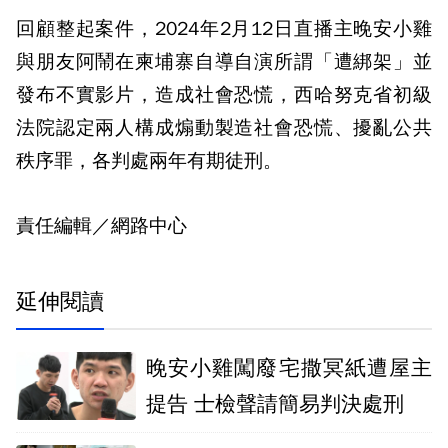
回顧整起案件，2024年2月12日直播主晚安小雞
與朋友阿鬧在柬埔寨自導自演所謂「遭綁架」並
發布不實影片，造成社會恐慌，西哈努克省初級
法院認定兩人構成煽動製造社會恐慌、擾亂公共
秩序罪，各判處兩年有期徒刑。
責任編輯／網路中心
延伸閱讀
晚安小雞闖廢宅撒冥紙遭屋主
提告 士檢聲請簡易判決處刑