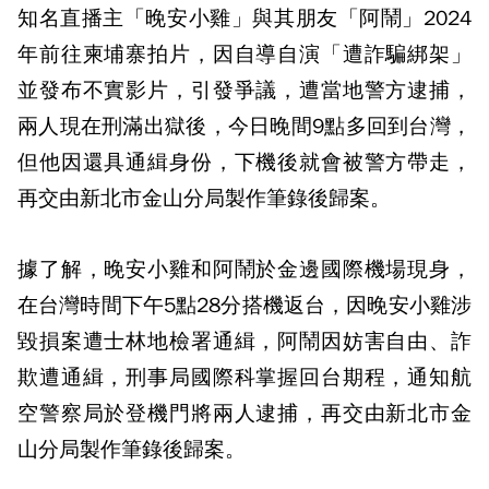
知名直播主「晚安小雞」與其朋友「阿鬧」2024
年前往柬埔寨拍片，因自導自演「遭詐騙綁架」
並發布不實影片，引發爭議，遭當地警方逮捕，
兩人現在刑滿出獄後，今日晚間9點多回到台灣，
但他因還具通緝身份，下機後就會被警方帶走，
再交由新北市金山分局製作筆錄後歸案。
據了解，晚安小雞和阿鬧於金邊國際機場現身，
在台灣時間下午5點28分搭機返台，因晚安小雞涉
毀損案遭士林地檢署通緝，阿鬧因妨害自由、詐
欺遭通緝，刑事局國際科掌握回台期程，通知航
空警察局於登機門將兩人逮捕，再交由新北市金
山分局製作筆錄後歸案。