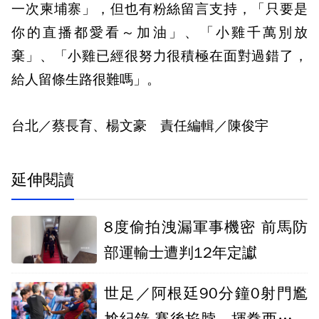
一次柬埔寨」，但也有粉絲留言支持，「只要是
你的直播都愛看～加油」、「小雞千萬別放
棄」、「小雞已經很努力很積極在面對過錯了，
給人留條生路很難嗎」。
台北／蔡長育、楊文豪 責任編輯／陳俊宇
延伸閱讀
8度偷拍洩漏軍事機密 前馬防
部運輸士遭判12年定讞
世足／阿根廷90分鐘0射門尷
尬紀錄 賽後掐脖、揮拳西班牙