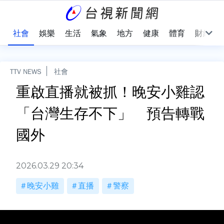
際
社會
娛樂
生活
氣象
地方
健康
體育
財經
TTV NEWS
社會
重啟直播就被抓！晚安小雞認
「台灣生存不下」 預告轉戰
國外
2026.03.29 20:34
晚安小雞
直播
警察