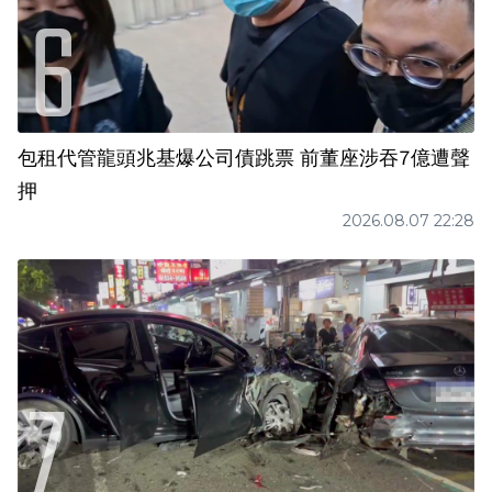
包租代管龍頭兆基爆公司債跳票 前董座涉吞7億遭聲
押
2026.08.07 22:28