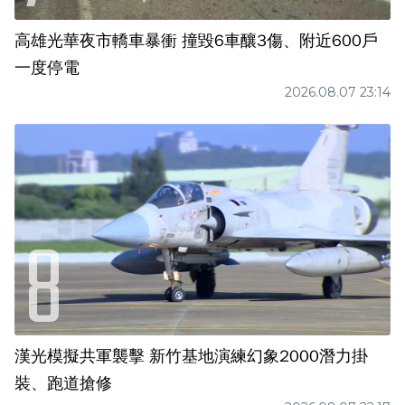
高雄光華夜市轎車暴衝 撞毀6車釀3傷、附近600戶
一度停電
2026.08.07 23:14
漢光模擬共軍襲擊 新竹基地演練幻象2000潛力掛
裝、跑道搶修