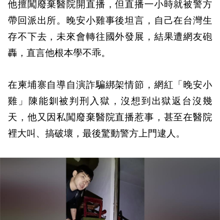
他擅闖廢棄醫院開直播，但直播一小時就被警方
帶回派出所。晚安小雞事後坦言，自己在台灣生
存不下去，未來會轉往國外發展，結果遭網友砲
轟，直言他根本學不乖。
在柬埔寨自導自演詐騙綁架情節，網紅「晚安小
雞」陳能釧被判刑入獄，沒想到出獄返台沒幾
天，他又因私闖廢棄醫院直播惹事，甚至在醫院
裡大叫、搞破壞，最後驚動警方上門逮人。