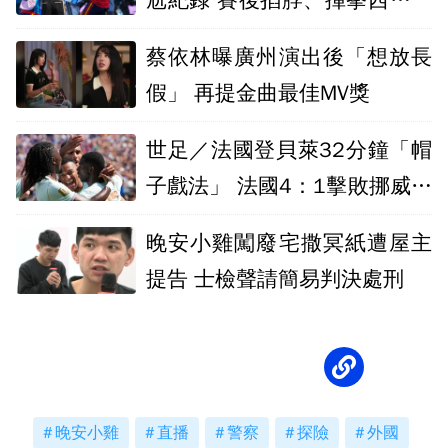
球員爆衝突
蔡依林曝廣州演出後「想放長
假」 再提金曲最佳MV獎
世足／法國登貝萊32分鐘「帽
子戲法」 法國4：1擊敗挪威小
組第一
晚安小雞闖廢宅撒冥紙遭屋主
提告 士檢聲請簡易判決處刑
晚安小雞
直播
警察
探險
外國