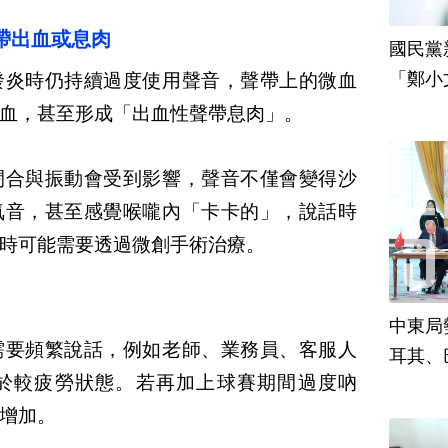
帶出血或息肉
國民黨
「鄭小
發炎時仍持續過度使用聲音，聲帶上的微血
責
血，甚至形成「出血性聲帶息肉」。
閉合與振動會受到影響，聲音不僅會變得沙
氣音，甚至感覺喉嚨內「卡卡的」，說話時
時可能需要透過微創手術治療。
中東局
需要頻繁說話，例如老師、業務員、客服人
耳其、
於較疲勞狀態。若再加上球賽期間過度吶
增加。