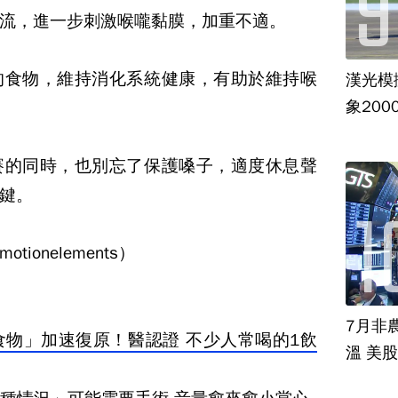
流，進一步刺激喉嚨黏膜，加重不適。
的食物，維持消化系統健康，有助於維持喉
漢光模
象20
賽的同時，也別忘了保護嗓子，適度休息聲
鍵。
onelements）
7月非
食物」加速復原！醫認證 不少人常喝的1飲
溫 美