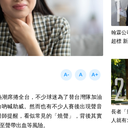
翰霖公
超標 
熱潮席捲全台，不少球迷為了替台灣隊加油
力吶喊助威。然而也有不少人賽後出現聲音
長者「
醫師提醒，看似常見的「燒聲」，背後其實
人就有
至聲帶出血等風險。