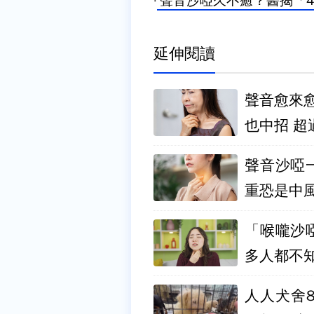
·
聲音沙啞久不癒？醫揭「4
延伸閱讀
聲音愈來
也中招 超
聲音沙啞
重恐是中
「喉嚨沙啞
多人都不
人人犬舍