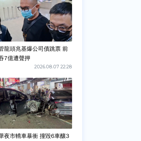
管龍頭兆基爆公司債跳票 前
吞7億遭聲押
2026.08.07 22:28
華夜市轎車暴衝 撞毀6車釀3