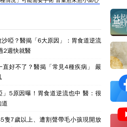
種情況」可能需要手術 音量愈來愈小當心
愈沙啞？醫揭「6大原因」：胃食道逆流
過2週快就醫
一直好不了？醫揭「常見4種疾病」 嚴
風
」5原因曝！胃食道逆流也中 醫：很
知道
85隻7歲以上、遭割聲帶毛小孩現開放