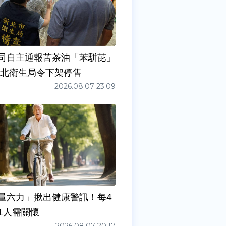
司自主通報苦茶油「苯駢芘」
新北衛生局令下架停售
2026.08.07 23:09
量六力」揪出健康警訊！每4
1人需關懷