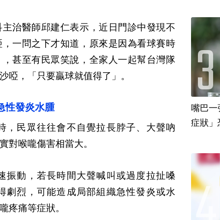
科主治醫師邱建仁表示，近日門診中發現不
啞，一問之下才知道，原來是因為看球賽時
」，甚至有民眾笑說，全家人一起幫台灣隊
沙啞，「只要贏球就值得了」。
急性發炎水腫
嘴巴一
時，民眾往往會不自覺拉長脖子、大聲吶
實對喉嚨傷害相當大。
速振動，若長時間大聲喊叫或過度拉扯嗓
得劇烈，可能造成局部組織急性發炎或水
嚨疼痛等症狀。