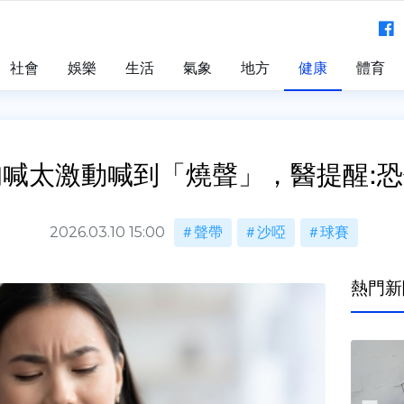
社會
娛樂
生活
氣象
地方
健康
體育
吶喊太激動喊到「燒聲」，醫提醒:
2026.03.10 15:00
聲帶
沙啞
球賽
熱門新