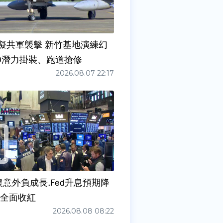
擬共軍襲擊 新竹基地演練幻
00潛力掛裝、跑道搶修
2026.08.07 22:17
農意外負成長.Fed升息預期降
股全面收紅
2026.08.08 08:22