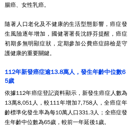
腸癌、女性乳癌。
隨著人口老化及不健康的生活型態影響，癌症發
生風險逐年增加，國健署署長沈靜芬提醒，癌症
初期多無明顯症狀，定期參加公費癌症篩檢是守
護健康的重要關鍵。
112
年新發癌症逾
13.8
萬人，發生年齡中位數
6
5
歲
依據
112
年癌症登記資料顯示，新發生癌症人數為
13
萬
8,051
人，較
111
年增加
7,758
人，全癌症年
齡標準化發生率為每
10
萬人口
331.3
人；全癌症發
生年齡中位數為
65
歲，較前一年延後
1
歲。