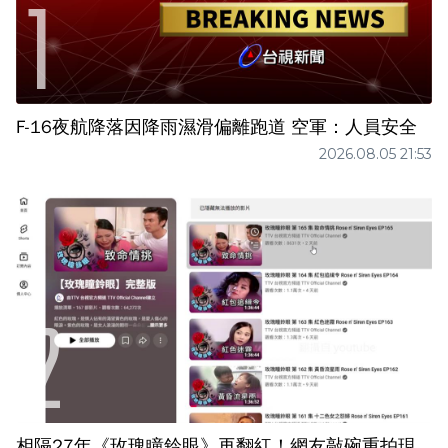
F-16夜航降落因降雨濕滑偏離跑道 空軍：人員安全
2026.08.05 21:53
相隔27年《玫瑰瞳鈴眼》再翻紅！網友敲碗重拍現