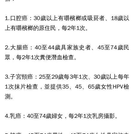
1.
口腔癌：
30
歲以上有嚼檳榔或吸菸者、
18
歲以
上有嚼檳榔的原住民，每
2
年
1
次。
2.
大腸癌：
40
至
44
歲具家族史者、
45
至
74
歲民
眾，每
2
年
1
次糞便潛血檢查。
3.
子宮頸癌：
25
至
29
歲每
3
年
1
次、
30
歲以上每年
1
次抹片檢查，並提供
35
、
45
、
65
歲女性
HPV
檢
測。
4.
乳癌：
40
至
74
歲婦女，每
2
年
1
次乳房攝影。