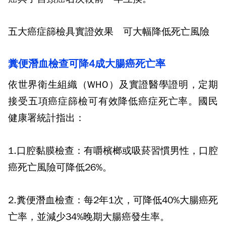
五大癌症篩檢具實證效果 可大幅降低死亡風險
糞便潛血檢查可降
4
成大腸癌死亡率
依世界衛生組織（
WHO
）及實證醫學證明，定期
接受五項癌症篩檢可有效降低癌症死亡率。國民
健康署統計指出：
1.
口腔黏膜檢查：有嚼檳榔或吸菸習慣男性，口腔
癌死亡風險可降低
26%
。
2.
糞便潛血檢查：每
2
年
1
次，可降低
40%
大腸癌死
亡率，並減少
34%
晚期大腸癌發生率。