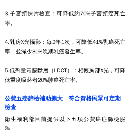
3.
子宮頸抹片檢查：可降低約
70%
子宮頸癌死亡
率。
4.
乳房
X
光攝影：每
2
年
1
次，可降低
41%
乳癌死亡
率，並減少
30%
晚期乳癌發生率。
5.
低劑量電腦斷層（
LDCT
）：相較胸部
X
光，可降
低重度吸菸者
20%
肺癌死亡率。
公費五癌篩檢補助擴大 符合資格民眾可定期
檢查
衛生福利部目前提供以下五項公費癌症篩檢服
務：