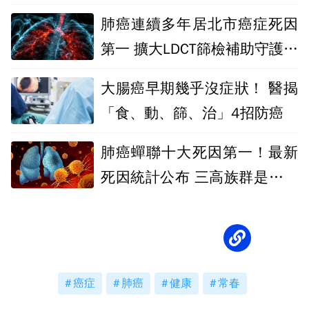
肺癌連續多年居北市癌症死因
第一 擴大LDCT篩檢補助守護城
市英雄
大腸癌早期幾乎沒症狀！ 醫揭
「食、動、篩、治」4招防癌
肺癌蟬聯十大死因第一！最新
死因統計公布 三高族群是高風
險族群
癌症
肺癌
健康
常春