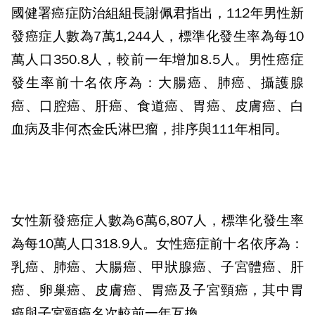
國健署癌症防治組組長謝佩君指出，
112
年男性新
發癌症人數為
7
萬
1,244
人，標準化發生率為每
10
萬人口
350.8
人，較前一年增加
8.5
人。男性癌症
發生率前十名依序為：大腸癌、肺癌、攝護腺
癌、口腔癌、肝癌、食道癌、胃癌、皮膚癌、白
血病及非何杰金氏淋巴瘤，排序與
111
年相同。
女性新發癌症人數為
6
萬
6,807
人，標準化發生率
為每
10
萬人口
318.9
人。女性癌症前十名依序為：
乳癌、肺癌、大腸癌、甲狀腺癌、子宮體癌、肝
癌、卵巢癌、皮膚癌、胃癌及子宮頸癌，其中胃
癌與子宮頸癌名次較前一年互換。