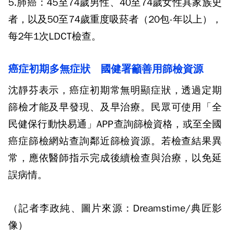
5.
肺癌：
45
至
74
歲男性、
40
至
74
歲女性具家族史
者，以及
50
至
74
歲重度吸菸者（
20
包
-
年以上），
每
2
年
1
次
LDCT
檢查。
癌症初期多無症狀 國健署籲善用篩檢資源
沈靜芬表示，癌症初期常無明顯症狀，透過定期
篩檢才能及早發現、及早治療。民眾可使用「全
民健保行動快易通」
APP
查詢篩檢資格，或至全國
癌症篩檢網站查詢鄰近篩檢資源。若檢查結果異
常，應依醫師指示完成後續檢查與治療，以免延
誤病情。
（記者李政純、圖片來源：Dreamstime/典匠影
像）