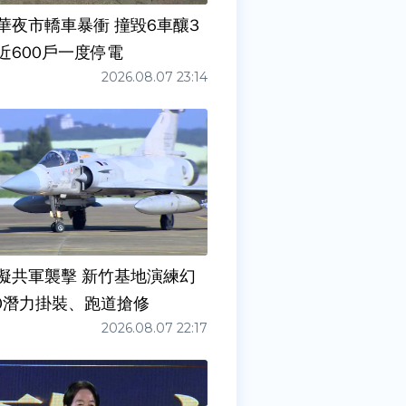
華夜市轎車暴衝 撞毀6車釀3
近600戶一度停電
2026.08.07 23:14
擬共軍襲擊 新竹基地演練幻
00潛力掛裝、跑道搶修
2026.08.07 22:17