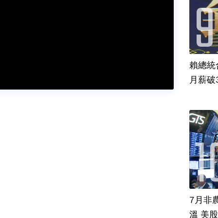
賴總統
月薪破
7月非
溫 美