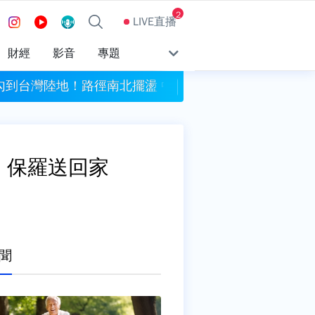
2
LIVE直播
財經
影音
專題
勾到台灣陸地！路徑南北擺盪 中部以北豪大雨
7月非農意外負成長.F
」保羅送回家
聞