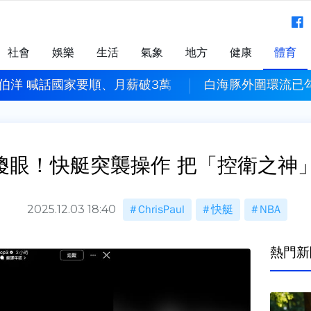
社會
娛樂
生活
氣象
地方
健康
體育
伯洋 喊話國家要順、月薪破3萬
白海豚外圍環流已
迷傻眼！快艇突襲操作 把「控衛之神
2025.12.03 18:40
ChrisPaul
快艇
NBA
熱門新