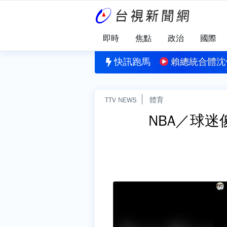
即時
焦點
政治
國際
轎車暴衝 撞毀6車釀3傷、附近600戶一度停電
快訊跑馬
賴總統合體沈
TTV NEWS
體育
NBA／球