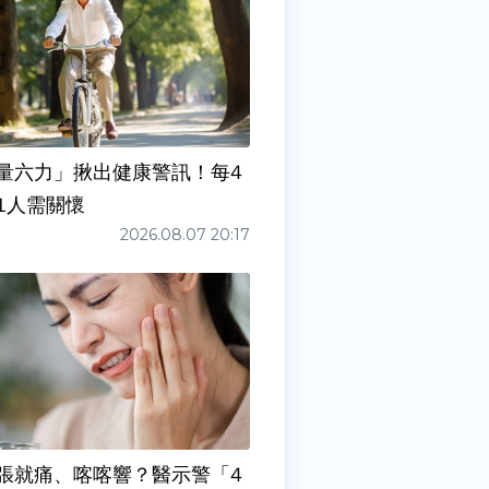
量六力」揪出健康警訊！每4
1人需關懷
2026.08.07 20:17
張就痛、喀喀響？醫示警「4