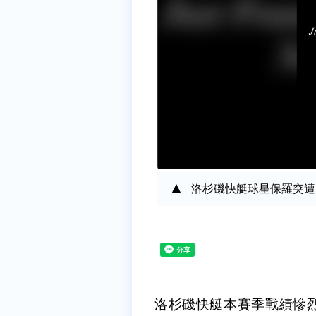
洛杉磯快艇球星保羅突遭「請
洛杉磯快艇本賽季戰績慘烈