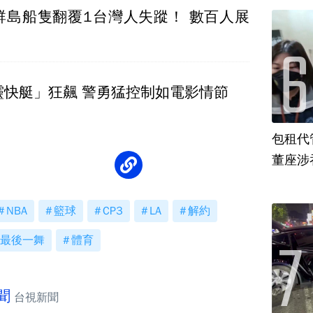
群島船隻翻覆1台灣人失蹤！ 數百人展
靈快艇」狂飆 警勇猛控制如電影情節
包租代
董座涉
NBA
籃球
CP3
LA
解約
最後一舞
體育
聞
台視新聞