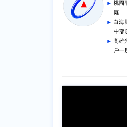
桃園
庭
白海
中部
高雄
戶一