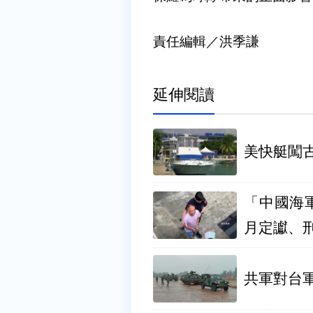
責任編輯／洪季謙
延伸閱讀
美快艇闖古
「中國海
月定讞、
共軍對台