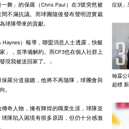
」的保羅（Chris Paul）在3號突然被
迷間不滿抗議。而球團隨後發布聲明證實裁
為球隊帶來的貢獻。
is Haynes）報導，聯盟消息人士透露，快艇
家」，並準備解約。而CP3也在個人社群上
發現我被送回家了。」
翰霖公
與保羅分道揚鑣，他將不再隨隊，球團會與
超標 
向。
的傳奇人物，擁有輝煌的職業生涯，球隊並
，球隊陷入困境有很多原因，但仍十分感激
。