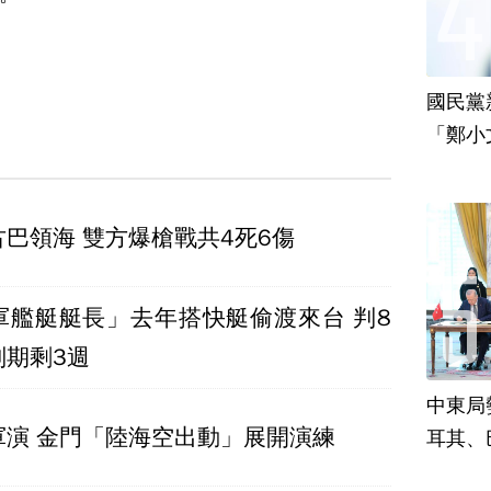
國民黨
「鄭小
責
巴領海 雙方爆槍戰共4死6傷
軍艦艇艇長」去年搭快艇偷渡來台 判8
刑期剩3週
中東局
軍演 金門「陸海空出動」展開演練
耳其、