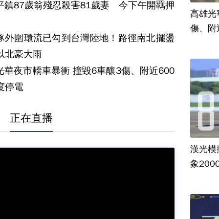
平鎮87歲翁殘忍殺害81歲妻 今下午開羈押
高雄光
傷、附
豚外圍環流已勾到台灣陸地！路徑南北擺盪
以北豪大雨
光華夜市轎車暴衝 撞毀6車釀3傷、附近600
度停電
正在直播
漢光模
象20