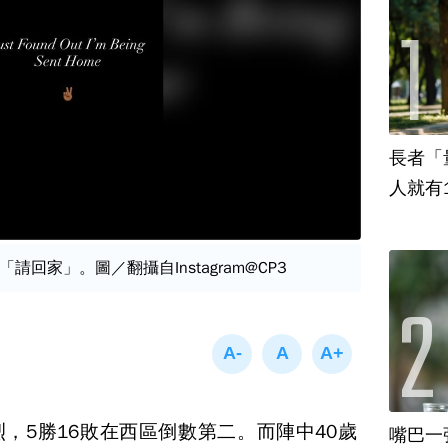
長者「
人就有
回家」。圖／翻攝自Instagram@CP3
，5勝16敗在西區倒數第二。而陣中40歲
嘴巴一