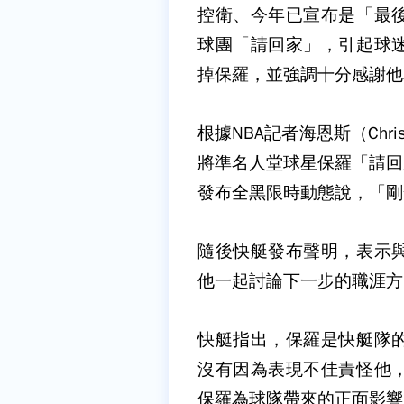
控衛、今年已宣布是「最後一舞
球團「請回家」，引起球
掉保羅，並強調十分感謝他
根據NBA記者海恩斯（Chr
將準名人堂球星保羅「請回
發布全黑限時動態說，「剛
隨後快艇發布聲明，表示
他一起討論下一步的職涯方
快艇指出，保羅是快艇隊
沒有因為表現不佳責怪他
保羅為球隊帶來的正面影響