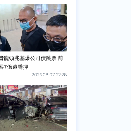
管龍頭兆基爆公司債跳票 前
吞7億遭聲押
2026.08.07 22:28