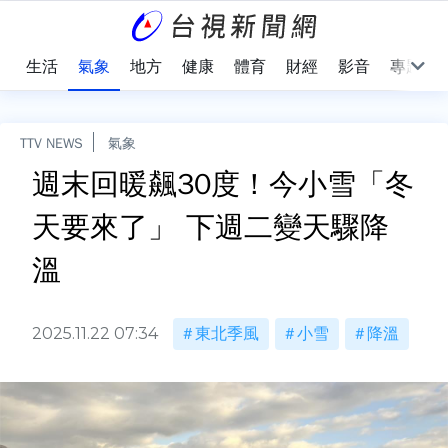
樂
生活
氣象
地方
健康
體育
財經
影音
專題
TTV NEWS
氣象
週末回暖飆30度！今小雪「冬
天要來了」 下週二變天驟降
溫
2025.11.22 07:34
東北季風
小雪
降溫