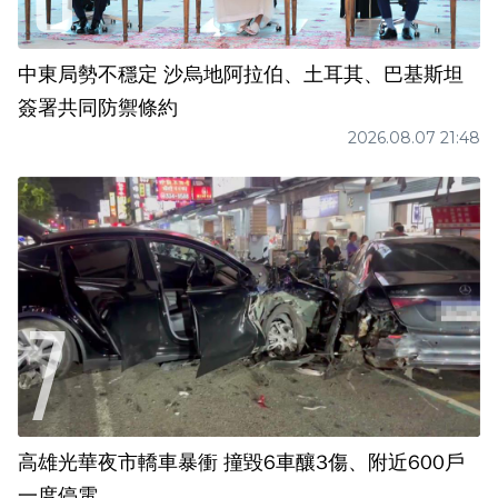
中東局勢不穩定 沙烏地阿拉伯、土耳其、巴基斯坦
簽署共同防禦條約
2026.08.07 21:48
高雄光華夜市轎車暴衝 撞毀6車釀3傷、附近600戶
一度停電