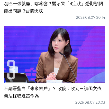
嘴巴一張就痛、喀喀響？醫示警「4症狀」恐顳顎關
節出問題 3習慣快戒
2026.08.07 20:14
不副署藍白「未來帳戶」？ 政院：收到三讀函文依
憲法採取適當作為
2026.08.07 20:03