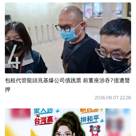
包租代管龍頭兆基爆公司債跳票 前董座涉吞7億遭聲
押
2026.08.07 22:28