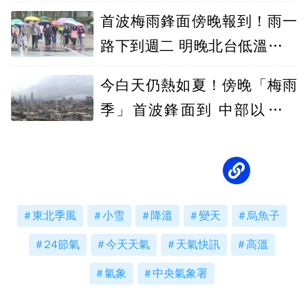
首波梅雨鋒面傍晚報到！雨一
路下到週二 明晚北台低溫恐探
至一字頭
今白天仍熱如夏！傍晚「梅雨
季」首波鋒面到 中部以北轉
雨、北台轉涼
東北季風
小雪
降溫
變天
烏魚子
24節氣
今天天氣
天氣快訊
高溫
氣象
中央氣象署