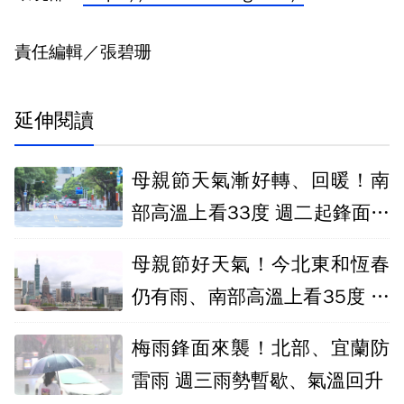
責任編輯／張碧珊
延伸閱讀
母親節天氣漸好轉、回暖！南
部高溫上看33度 週二起鋒面醞
釀轉雨
母親節好天氣！今北東和恆春
仍有雨、南部高溫上看35度 明
轉熱
梅雨鋒面來襲！北部、宜蘭防
雷雨 週三雨勢暫歇、氣溫回升