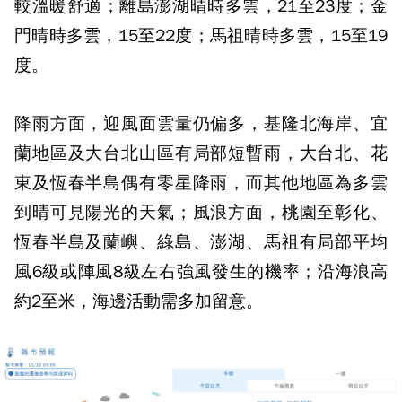
較溫暖舒適；離島澎湖晴時多雲，21至23度；金
門晴時多雲，15至22度；馬祖晴時多雲，15至19
度。
降雨方面，迎風面雲量仍偏多，基隆北海岸、宜
蘭地區及大台北山區有局部短暫雨，大台北、花
東及恆春半島偶有零星降雨，而其他地區為多雲
到晴可見陽光的天氣；風浪方面，桃園至彰化、
恆春半島及蘭嶼、綠島、澎湖、馬祖有局部平均
風6級或陣風8級左右強風發生的機率；沿海浪高
約2至米，海邊活動需多加留意。