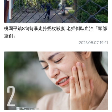
桃園平鎮8旬翁暴走持拐杖殺妻 老婦倒臥血泊「頭部
重創」
2026.08.07 19:41