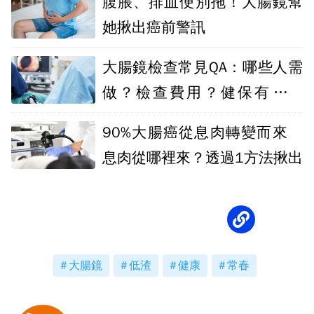
腹脹、排血便別拖！大腸鏡幫
她揪出癌前警訊
大腸鏡檢查常見QA：哪些人需
做？檢查費用？健保有無給
付？ 一次解答
90%大腸癌從息肉轉變而來
息肉從哪裡來？透過1方法揪出
大腸鏡
低渣
健康
常春