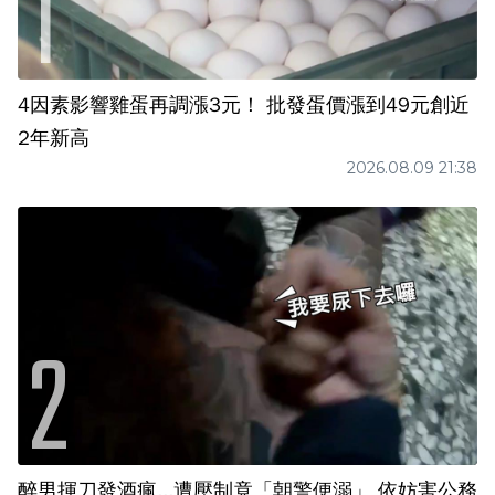
4因素影響雞蛋再調漲3元！ 批發蛋價漲到49元創近
2年新高
2026.08.09 21:38
醉男揮刀發酒瘋...遭壓制竟「朝警便溺」 依妨害公務