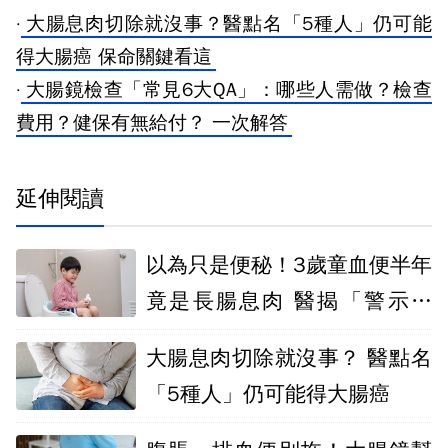
·
大腸息肉切除就沒事？醫點名「5種人」仍可能
得大腸癌 保命關鍵看這
·
大腸鏡檢查「常見6大QA」：哪些人需做？檢查
費用？健保有無給付？ 一次解答
延伸閱讀
以為只是便秘！3歲童血便半年
竟是長腸息肉 醫揭「警示症
狀」別拖
大腸息肉切除就沒事？ 醫點名
「5種人」仍可能得大腸癌