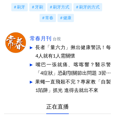
刷牙
牙刷
刷牙方式
刷牙的方式
常春
健康
常春月刊
台視
長者「量六力」揪出健康警訊！每
4人就有1人需關懷
嘴巴一張就痛、喀喀響？醫示警
「4症狀」恐顳顎關節出問題 3習慣
快戒
果蠅一直飛殺不完？專家教「自製
1陷阱」抓光 進得去就出不來
正在直播