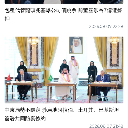
包租代管龍頭兆基爆公司債跳票 前董座涉吞7億遭聲
押
2026.08.07 22:28
中東局勢不穩定 沙烏地阿拉伯、土耳其、巴基斯坦
簽署共同防禦條約
2026.08.07 21:48