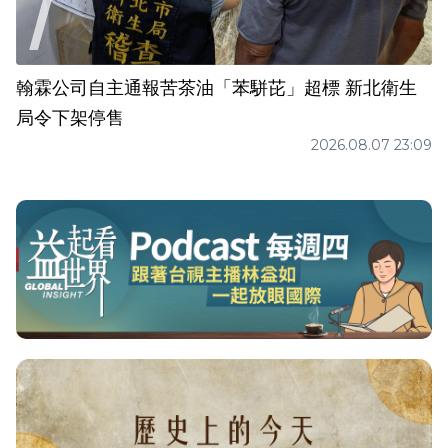
翰霖公司自主通報苦茶油「苯駢芘」超標 新北衛生
局令下架停售
2026.08.07 23:09