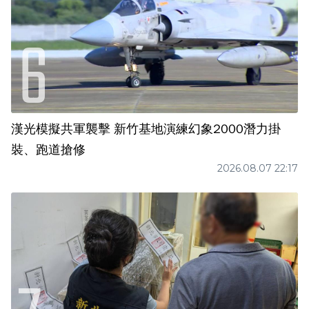
漢光模擬共軍襲擊 新竹基地演練幻象2000潛力掛
裝、跑道搶修
2026.08.07 22:17