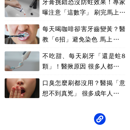
牙膏挑錯恐沒防蛀效果！專家
曝注意「這數字」 刷完馬上漱
口也NG
每天喝咖啡卻害牙齒變黃？醫
教「6招」避免染色 馬上刷牙
錯了
不吃甜、每天刷牙「還是蛀8
顆」！醫揪原因 很多人都少這
一步
口臭怎麼刷都沒用？醫揭「意
想不到真兇」 很多成年人中鏢
卻不知道