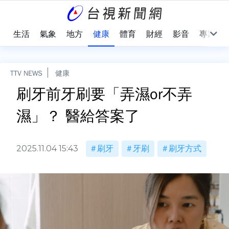
樂
生活
氣象
地方
健康
體育
財經
影音
專題
TTV NEWS
健康
刷牙前牙刷要「弄濕or不弄
濕」？ 醫給答案了
2025.11.04 15:43
刷牙
牙刷
刷牙方式