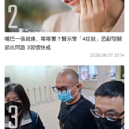
嘴巴一張就痛、喀喀響？醫示警「4症狀」恐顳顎關
節出問題 3習慣快戒
2026.08.07 20:14