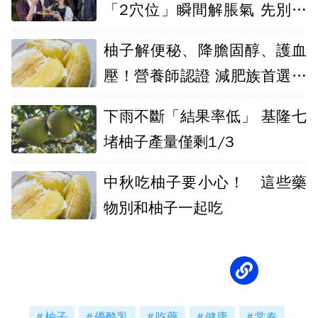
「2穴位」瞬間解脹氣 先別急
著吃胃藥
柚子解便秘、降膽固醇、護血
壓！營養師認證 減肥族首選這
1品種
下雨不斷「結果率低」 基隆七
堵柚子產量僅剩1/3
中秋吃柚子要小心！ 這些藥
物別和柚子一起吃
柚子
優酪乳
吃藥
健康
常春