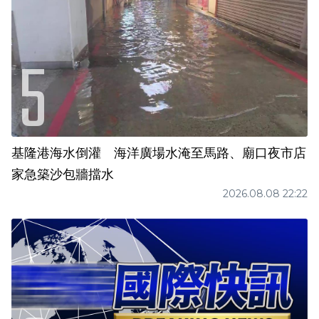
基隆港海水倒灌 海洋廣場水淹至馬路、廟口夜市店
家急築沙包牆擋水
2026.08.08 22:22