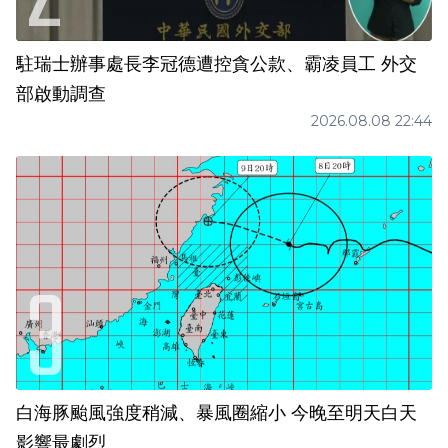
駐瑞士辦事處長李冠德遭控貪公款、霸凌員工 外交
部啟動調查
2026.08.08 22:44
白海豚颱風強度稍減、暴風圈縮小 今晚至明天白天
影響最劇烈