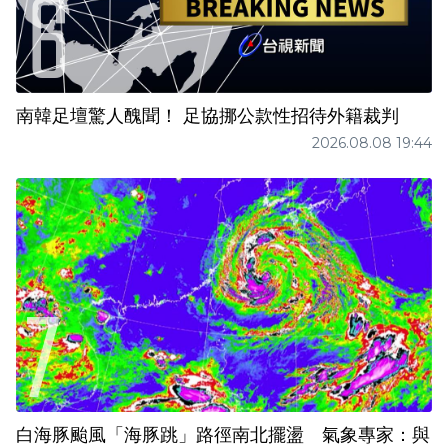
南韓足壇驚人醜聞！ 足協挪公款性招待外籍裁判
2026.08.08 19:44
白海豚颱風「海豚跳」路徑南北擺盪 氣象專家：與