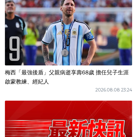
梅西「最強後盾」父親病逝享壽68歲 擔任兒子生涯
啟蒙教練、經紀人
2026.08.08 23:24