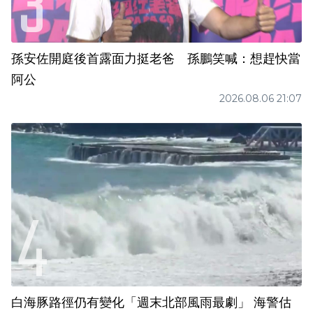
孫安佐開庭後首露面力挺老爸 孫鵬笑喊：想趕快當
阿公
2026.08.06 21:07
白海豚路徑仍有變化「週末北部風雨最劇」 海警估