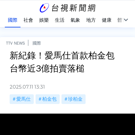
治
國際
社會
娛樂
生活
氣象
地方
健康
體育
TTV NEWS
國際
新紀錄！愛馬仕首款柏金包
台幣近3億拍賣落槌
2025.07.11 13:31
愛馬仕
柏金包
珍柏金