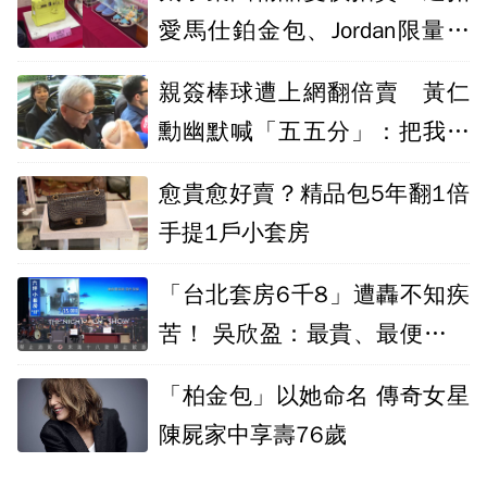
愛馬仕鉑金包、Jordan限量球
鞋今登場
親簽棒球遭上網翻倍賣 黃仁
勳幽默喊「五五分」：把我的
份寄給我
愈貴愈好賣？精品包5年翻1倍
手提1戶小套房
「台北套房6千8」遭轟不知疾
苦！ 吳欣盈：最貴、最便宜我
都知道
「柏金包」以她命名 傳奇女星
陳屍家中享壽76歲