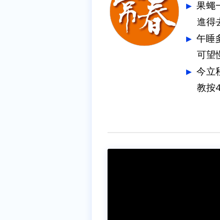
果蠅
進得
午睡多
可望
今立
教按