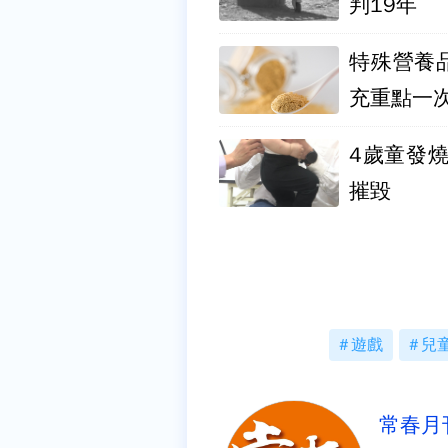
判19年
特殊營養
充重點一
4歲童發
摧毀
遊戲
兒
常春月