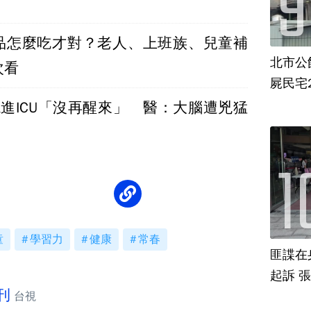
品怎麼吃才對？老人、上班族、兒童補
北市公
次看
屍民宅
燒進ICU「沒再醒來」 醫：大腦遭兇猛
童
學習力
健康
常春
匪諜在
起訴 
刊
台視