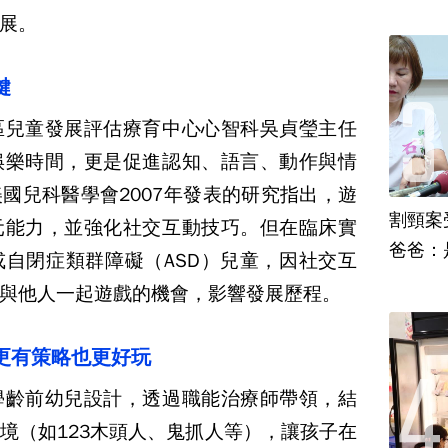
展。
鍵
區兒童發展評估療育中心心智科吳貞瑩主任
娛樂時間，更是促進認知、語言、動作與情
美國兒科醫學會
2007
年發表的研究指出，遊
割頸案
元能力，並強化社交互動技巧。但在臨床實
爸爸：
或自閉症類群障礙（
ASD
）兒童，因社交互
與他人一起遊戲的機會，影響發展歷程。
更有策略也更好玩
學齡前幼兒設計，透過職能治療師帶領，結
境（如
123
木頭人、鬼抓人等），讓孩子在