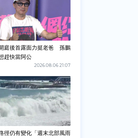
開庭後首露面力挺老爸 孫鵬
想趕快當阿公
2026.08.06 21:07
路徑仍有變化「週末北部風雨