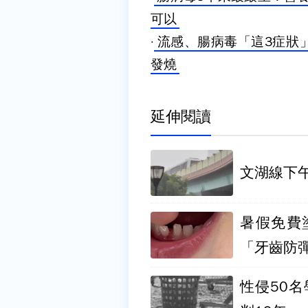
可以
·
流感、腸病毒「這3症狀
發燒
延伸閱讀
文湖線下
暑假免費
「牙齒防
性侵50