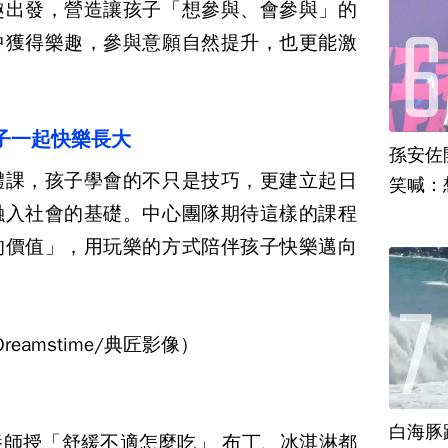
趣出發，營造讓孩子「想參與、會參與」的
中獲得樂趣，參與意願自然提升，也更能激
子一起快樂長大
孫安佐
體課，孩子學會的不只是技巧，更建立起日
笑喊：
融入社會的基礎。中心團隊期待這樣的課程
的價值」，用玩樂的方式陪伴孩子快樂邁向
eamstime/典匠影像）
白海豚
養師授「舒緩不適怎麼吃」 布丁、冰淇淋都