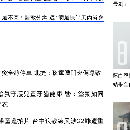
最劇」
」最不同！醫教分辨 這1病最快半天內就會
午突全線停車 北捷：孩童遭門夾傷導致
藍白堅
結果全
塗氟守護兒童牙齒健康 醫：塗氟如同
彈衣」
名學童還拍片 台中狼教練又涉22罪遭重