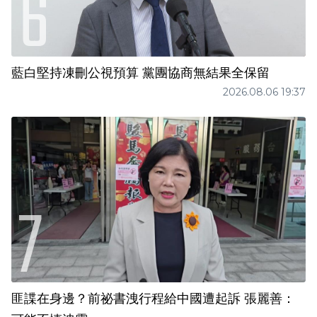
藍白堅持凍刪公視預算 黨團協商無結果全保留
2026.08.06 19:37
匪諜在身邊？前祕書洩行程給中國遭起訴 張麗善：