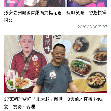
孫安佐開庭後首露面力挺老爸 孫鵬笑喊：想趕快當
阿公
2026.08.06 21:07
97萬料理網紅「肥大叔」離世！3天前才直播 粉絲
驚：瘦得不合理