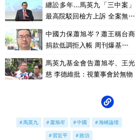
纏訟多年...馬英九「三中案」
最高院駁回檢方上訴 全案無罪
定讞
中國力保蕭旭岑？蕭王稱台商
捐款低調拒入帳 周刊爆基金會
帳冊打臉
馬英九基金會告蕭旭岑、王光
慈 李德維批：視董事會於無物
馬英九
蕭旭岑
中國
海峽論壇
習近平
政治