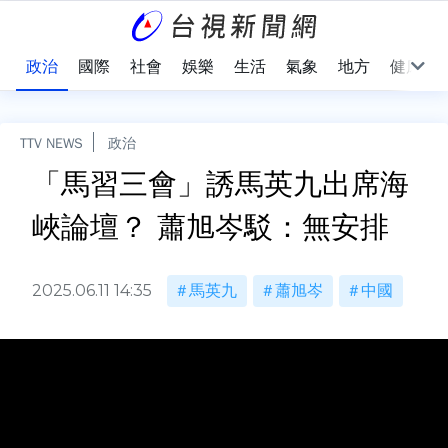
點
政治
國際
社會
娛樂
生活
氣象
地方
健康
TTV NEWS
政治
「馬習三會」誘馬英九出席海
峽論壇？ 蕭旭岑駁：無安排
2025.06.11 14:35
馬英九
蕭旭岑
中國