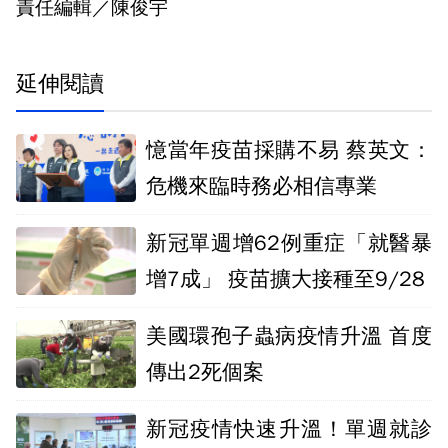
責任編輯／陳俊宇
延伸閱讀
憶當年疫苗採購不易 蔡英文：
危機來臨時務必相信專業
新冠單週增62例重症「就醫暴
增7成」 疫苗擴大接種至9/28
美國環孢子蟲病疫情升溫 首度
傳出2死個案
新冠疫情快速升溫！單週就診