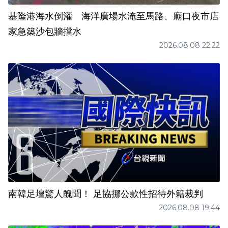
基隆港海水倒灌 海洋廣場水淹至馬路、廟口夜市店
家急築沙包牆擋水
2026.08.08 22:22
南韓足壇驚人醜聞！ 足協挪公款性招待外籍裁判
2026.08.08 19:44