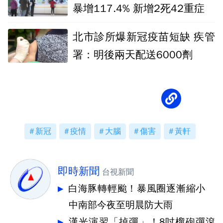
暴增117.4% 新增2死42重症
北市診所爆新冠疫苗短缺 疾管
署：明後兩天配送6000劑
新冠
疫情
大腦
傷害
黃軒
即時新聞
台視新聞
白海豚轉輕颱！暴風圈逐漸縮小
中南部今夜至明晨防大雨
漢光演習「掉彈」！8吋榴砲彈滾