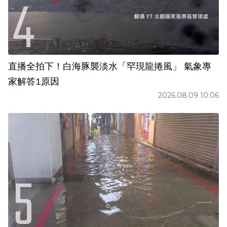
直播全拍下！白海豚襲淡水「罕現龍捲風」 氣象專
家解答1原因
2026.08.09 10:06