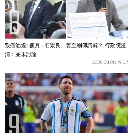
致癌油燒1個月...石崇良、姜至剛傳請辭？ 行政院澄
清：並未討論
2026.08.08 19:07