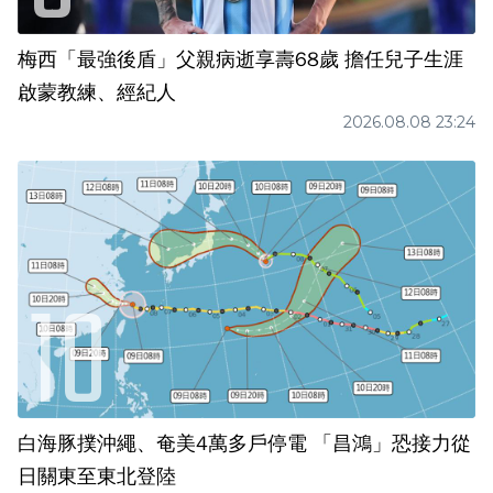
梅西「最強後盾」父親病逝享壽68歲 擔任兒子生涯
啟蒙教練、經紀人
2026.08.08 23:24
白海豚撲沖繩、奄美4萬多戶停電 「昌鴻」恐接力從
日關東至東北登陸