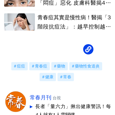
「悶痘」惡化 皮膚科醫揭4大
原因
青春痘其實是慢性病！醫揭「3
階段抗痘法」：越早控制越能
避免痘疤
痘痘
青春痘
藥物
藥物性食道炎
健康
常春
常春月刊
台視
長者「量六力」揪出健康警訊！每
4人就有1人需關懷