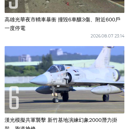
高雄光華夜市轎車暴衝 撞毀6車釀3傷、附近600戶
一度停電
2026.08.07 23:14
漢光模擬共軍襲擊 新竹基地演練幻象2000潛力掛
裝、跑道搶修