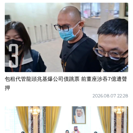
包租代管龍頭兆基爆公司債跳票 前董座涉吞7億遭聲
押
2026.08.07 22:28