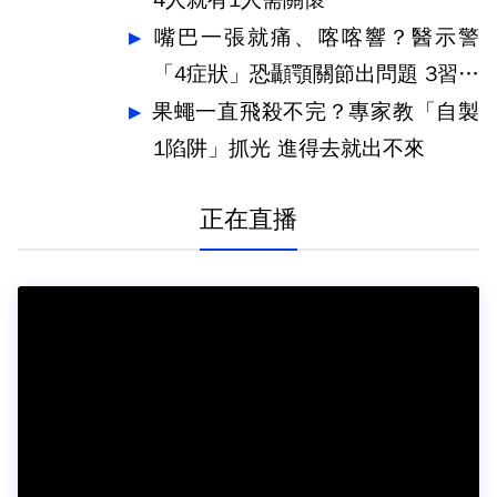
嘴巴一張就痛、喀喀響？醫示警
「4症狀」恐顳顎關節出問題 3習慣
快戒
果蠅一直飛殺不完？專家教「自製
1陷阱」抓光 進得去就出不來
正在直播