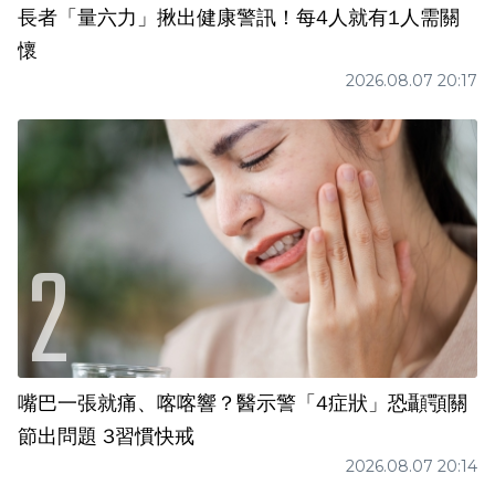
長者「量六力」揪出健康警訊！每4人就有1人需關
懷
2026.08.07 20:17
嘴巴一張就痛、喀喀響？醫示警「4症狀」恐顳顎關
節出問題 3習慣快戒
2026.08.07 20:14