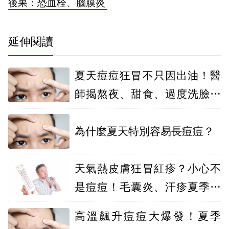
後果：恐血栓、腦膜炎
延伸閱讀
夏天痘痘狂冒不只因出油！醫
師揭熬夜、甜食、過度洗臉都
是惡化關鍵
為什麼夏天特別容易長痘痘？
天氣熱皮膚狂冒紅疹？小心不
是痘痘！毛囊炎、汗疹夏季最
常見
高溫飆升痘痘大爆發！夏季