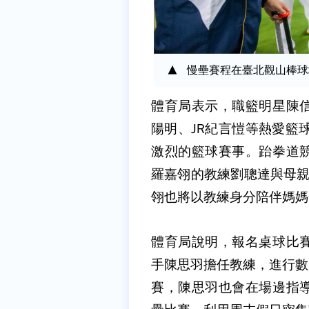
慢壘賽程在臺北觀山棒球
體育局表示，職籃明星陳
陽明、JR紀言愷等熱愛籃
激烈的籃球賽事。跆拳道
羅嘉翎的教練劉聰達與母親何
翎也將以教練身分陪伴媽媽
體育局說明，報名桌球比
手陳思羽擔任教練，進行數
賽，陳思羽也會在場邊指