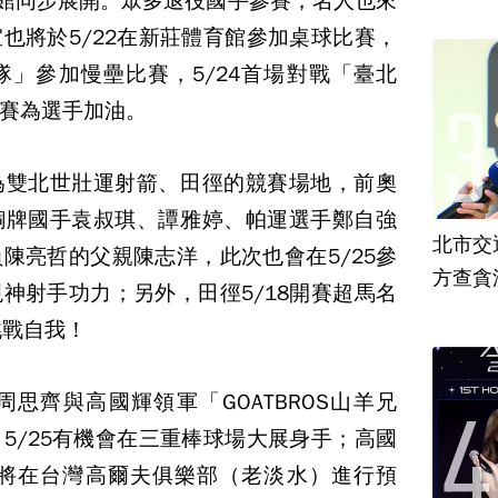
場館同步展開。眾多退役國手參賽，名人也來
也將於5/22在新莊體育館參加桌球比賽，
」參加慢壘比賽，5/24首場對戰「臺北
賽為選手加油。
為雙北世壯運射箭、田徑的競賽場地，前奧
銅牌國手袁叔琪、譚雅婷、帕運選手鄭自強
北市交
陳亮哲的父親陳志洋，此次也會在5/25參
方查貪
神射手功力；另外，田徑5/18開賽超馬名
挑戰自我！
思齊與高國輝領軍「GOATBROS山羊兄
5/25有機會在三重棒球場大展身手；高國
0將在台灣高爾夫俱樂部（老淡水）進行預