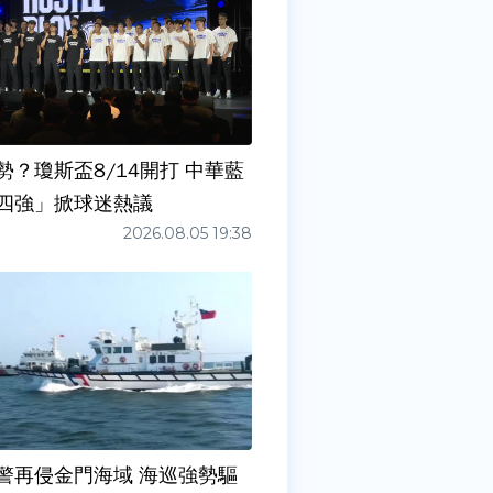
勢？瓊斯盃8/14開打 中華藍
四強」掀球迷熱議
2026.08.05 19:38
警再侵金門海域 海巡強勢驅