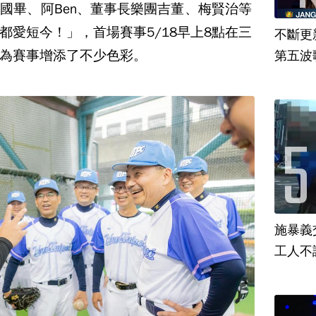
國畢、阿Ben、董事長樂團吉董、梅賢治等
都愛短今！」，首場賽事5/18早上8點在三
不斷更新
，為賽事增添了不少色彩。
第五波歌
來
施暴義
工人不