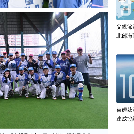
父親節
北部海
荷姆茲
達成協