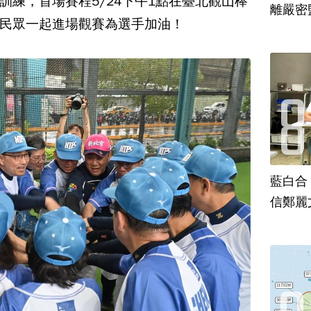
訓練，首場賽程5/24下午1點在臺北觀山棒
離嚴密
民眾一起進場觀賽為選手加油！
藍白合
信鄭麗