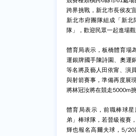
競賽種類橫跨6縣市61處
跨界挑戰，新北市長侯友宜
新北市府團隊組成「新北隊
隊」，歡迎民眾一起進場觀
體育局表示，板橋體育場
運銀牌國手陳詩園、奧運
等名將及藝人田依甯、演員
與射箭賽事，準備再度展現
將林冠汝將在競走5000m
體育局表示，前職棒球星周
弟」棒球隊，若晉級複賽，
輝也報名高爾夫球，5/2