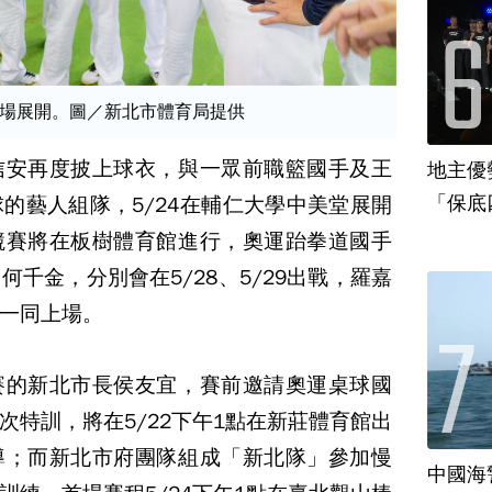
場展開。圖／新北市體育局提供
信安再度披上球衣，與一眾前職籃國手及王
地主優
「保底
球的藝人組隊，5/24在輔仁大學中美堂展開
競賽將在板樹體育館進行，奧運跆拳道國手
千金，分別會在5/28、5/29出戰，羅嘉
一同上場。
賽的新北市長侯友宜，賽前邀請奧運桌球國
次特訓，將在5/22下午1點在新莊體育館出
導；而新北市府團隊組成「新北隊」參加慢
中國海