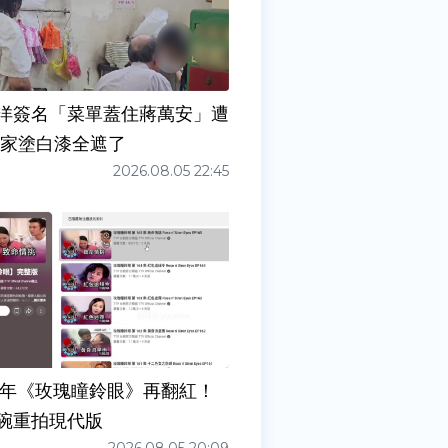
洋簽名「菜單蓋住蔣萬安」遭
店家塗白漆全遮了
2026.08.05 22:45
7年《玫瑰瞳鈴眼》再翻紅！
碗重拍現代版