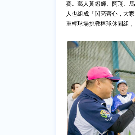
賽。藝人黃鐙輝、阿翔、馬
人也組成「閃亮齊心，大家
重棒球場挑戰棒球休閒組