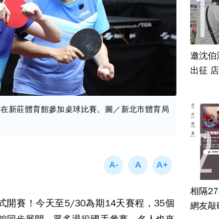
邀沈伯
出征 
點在新莊體育館參加桌球比賽。圖／新北市體育局
相隔2
式開賽！今天至5/30為期14天賽程，35個
網友敲