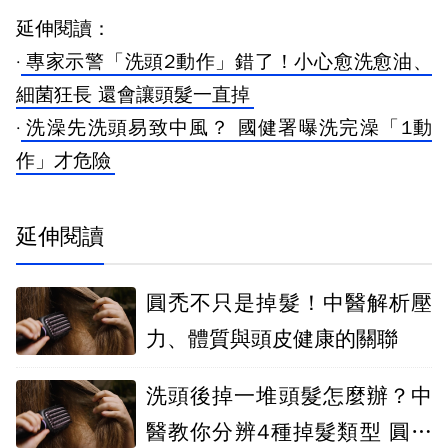
延伸閱讀：
·
專家示警「洗頭2動作」錯了！小心愈洗愈油、
細菌狂長 還會讓頭髮一直掉
·
洗澡先洗頭易致中風？ 國健署曝洗完澡「1動
作」才危險
延伸閱讀
圓禿不只是掉髮！中醫解析壓
力、體質與頭皮健康的關聯
洗頭後掉一堆頭髮怎麼辦？中
醫教你分辨4種掉髮類型 圓形