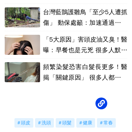
禿要小心
台灣藍鵲護雛鳥「至少5人遭抓
傷」 動保處籲：加速通過勿逗
留
「5大原因」害頭皮油又臭！醫
曝：早餐也是元兇 很多人默默
中招
頻繁染髮恐害白髮長更多！醫
揭「關鍵原因」 很多人都該停
手了
頭皮
洗頭
頭髮
健康
常春