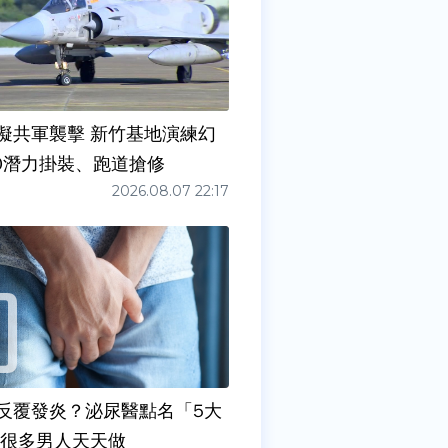
擬共軍襲擊 新竹基地演練幻
00潛力掛裝、跑道搶修
2026.08.07 22:17
反覆發炎？泌尿醫點名「5大
原因」 很多男人天天做