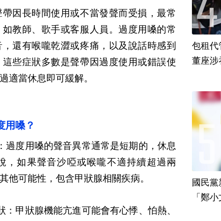
聲帶因長時間使用或不當發聲而受損，最常
，如教師、歌手或客服人員。過度用嗓的常
音，還有喉嚨乾澀或疼痛，以及說話時感到
包租代
董座涉
。
這些症狀多數是聲帶因過度使用或錯誤使
過適當休息即可緩解。
度用嗓？
：
過度用嗓的聲音異常通常是短期的，休息
說，如果聲音沙啞或喉嚨不適持續超過兩
其他可能性，包含甲狀腺相關疾病。
國民黨
「鄭小
狀：
甲狀腺機能亢進可能會有心悸、怕熱、
責