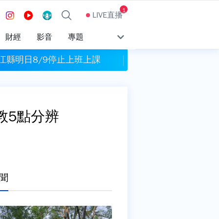
1
LIVE直播
財經
影音
專題
江縣明日8/9停止上班上課
今彩539頭獎800萬
教5點分辨
聞