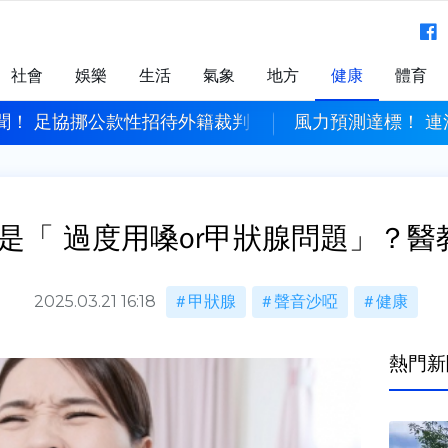
社會
娛樂
生活
氣象
地方
健康
體育
聞！ 足協挪公款性招待外籍裁判
風力預測達標！ 連
是「 過度用嗓or甲狀腺問題」？醫
2025.03.21 16:18
甲狀腺
聲音沙啞
健康
熱門新