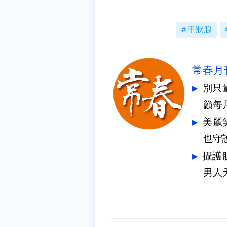
甲狀腺
常春月
別只
籲每
美麗
也守
攝護
男人