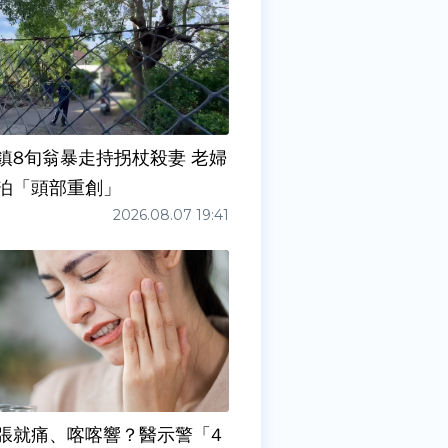
鎮8旬翁暴走持拐杖殺妻 老婦
泊「頭部重創」
2026.08.07 19:41
張就痛、喀喀響？醫示警「4