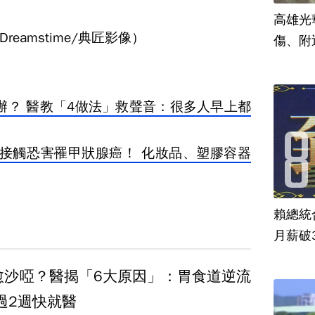
高雄光
eamstime/典匠影像）
傷、附
辦？ 醫教「4做法」救聲音：很多人早上都
常接觸恐害罹甲狀腺癌！ 化妝品、塑膠容器
賴總統
月薪破
愈沙啞？醫揭「6大原因」：胃食道逆流
過2週快就醫