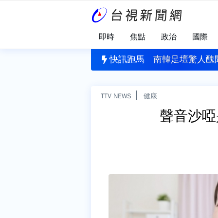
即時
焦點
政治
國際
有關
個月...石崇良、姜至剛傳請辭？ 行政院澄清：並未討論
快訊跑馬
南韓足壇驚人醜
TTV NEWS
健康
聲音沙啞