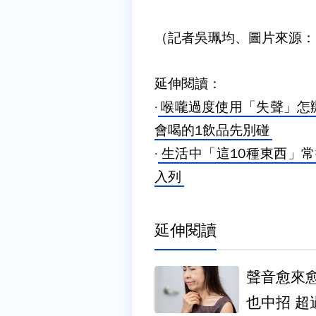
（記者吳珮均、圖片來源：Dr
延伸閱讀：
·
喉嚨過度使用「失聲」怎
會喝的1飲品先別碰
·
生活中「這10種東西」
入列
延伸閱讀
聲音愈來
也中招 超