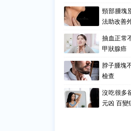
頸部腫塊
法助改善
抽血正常
甲狀腺癌
脖子腫塊
檢查
沒吃很多
元凶 