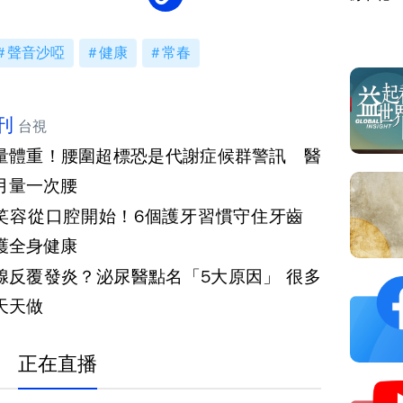
聲音沙啞
健康
常春
刊
台視
量體重！腰圍超標恐是代謝症候群警訊 醫
月量一次腰
笑容從口腔開始！6個護牙習慣守住牙齒
護全身健康
腺反覆發炎？泌尿醫點名「5大原因」 很多
天天做
正在直播