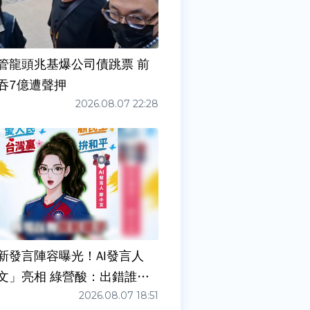
管龍頭兆基爆公司債跳票 前
吞7億遭聲押
2026.08.07 22:28
新發言陣容曝光！AI發言人
文」亮相 綠營酸：出錯誰負
2026.08.07 18:51