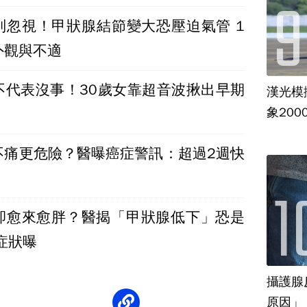
別忽視！甲狀腺結節變大恐壓迫氣管 1
外觀與不適
不代表沒事！30歲女靠超音波揪出早期
漢光模
象20
不痛更危險？醫曝癌症警訊：超過2週快
卻愈來愈胖？醫揭「甲狀腺低下」恐是
百變症狀曝
攝護腺