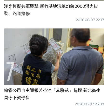
漢光模擬共軍襲擊 新竹基地演練幻象2000潛力掛
裝、跑道搶修
2026.08.07 22:17
翰霖公司自主通報苦茶油「苯駢芘」超標 新北衛生
局令下架停售
2026.08.07 23:09