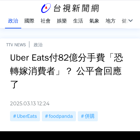
點
政治
國際
社會
娛樂
生活
氣象
地方
健康
TTV NEWS
政治
Uber Eats付82億分手費「恐
轉嫁消費者」？ 公平會回應
了
2025.03.13 12:24
UberEats
foodpanda
併購