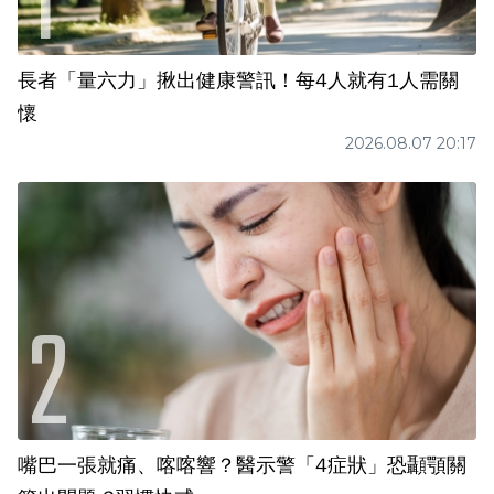
長者「量六力」揪出健康警訊！每4人就有1人需關
懷
2026.08.07 20:17
嘴巴一張就痛、喀喀響？醫示警「4症狀」恐顳顎關