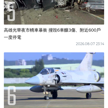
高雄光華夜市轎車暴衝 撞毀6車釀3傷、附近600戶
一度停電
2026.08.07 23:14