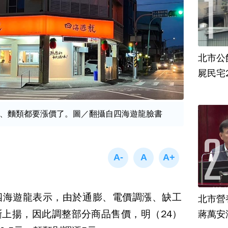
北市公
屍民宅
、麵類都要漲價了。圖／翻攝自四海遊龍臉書
四海遊龍表示，由於通膨、電價調漲、缺工
北市營
上揚，因此調整部分商品售價，明（24）
蔣萬安