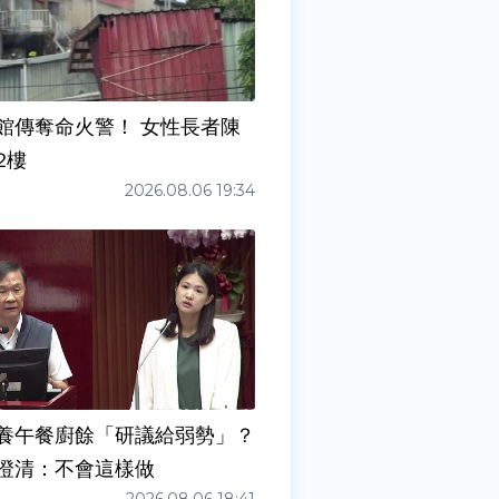
館傳奪命火警！ 女性長者陳
2樓
2026.08.06 19:34
養午餐廚餘「研議給弱勢」？
澄清：不會這樣做