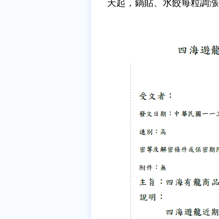
天起，鍋貼、水餃每粒調漲0