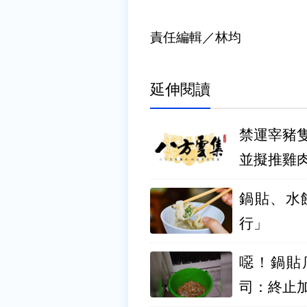
責任編輯／林均
延伸閱讀
禁運宰豬
並擬推雞
鍋貼、水
行」
噁！鍋貼
司：終止