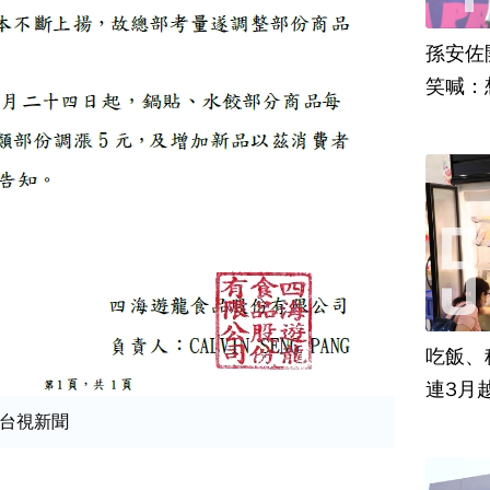
孫安佐
笑喊：
吃飯、租
連3月
台視新聞