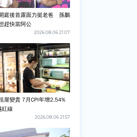
開庭後首露面力挺老爸 孫鵬
想趕快當阿公
2026.08.06 21:07
屋變貴 7月CPI年增2.54%
越紅線
2026.08.06 21:57