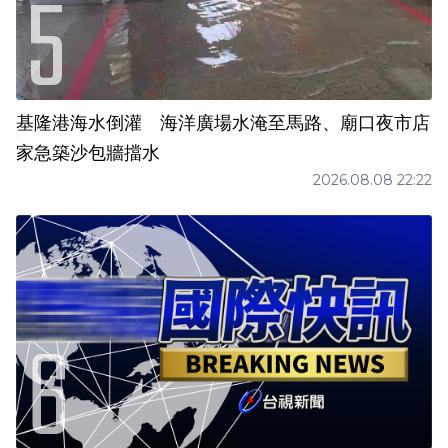
基隆港海水倒灌 海洋廣場水淹至馬路、廟口夜市店
家急築沙包牆擋水
2026.08.08 22:22