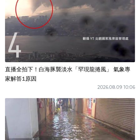
直播全拍下！白海豚襲淡水「罕現龍捲風」 氣象專
家解答1原因
2026.08.09 10:06