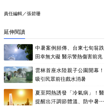
責任編輯／張碧珊
延伸閱讀
中暑案例頻傳、台東七旬翁跌
田幸無大礙 醫示警熱傷害前兆
雲林首座水陸親子公園開幕！
吸引民眾前往戲水消暑
夏至悶熱誘發「冷氣病」！醫
提醒出汗調節體溫、防中暑才