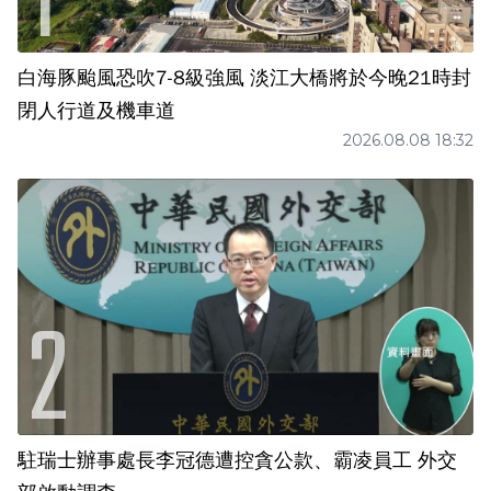
白海豚颱風恐吹7-8級強風 淡江大橋將於今晚21時封
閉人行道及機車道
2026.08.08 18:32
駐瑞士辦事處長李冠德遭控貪公款、霸凌員工 外交