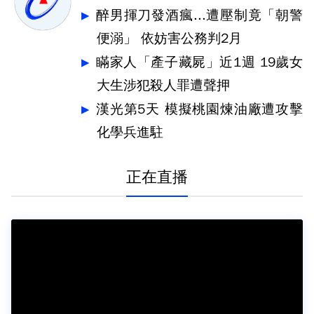
醉男揮刀發酒瘋...遭壓制竟「朝警
便溺」 依妨害公務判2月
瞞家人「產子藏屍」近1週 19歲女
大生涉犯殺人罪遭聲押
漢光第5天 模擬桃園煉油廠遭攻擊
化學兵進駐
正在直播