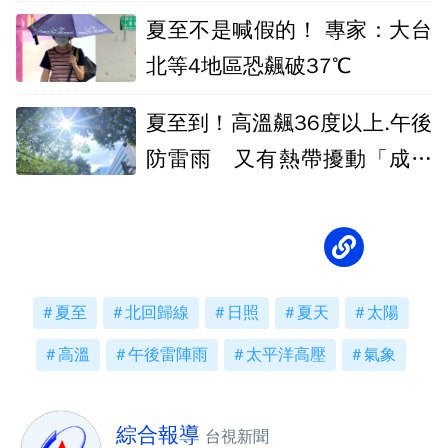
是關鍵
夏至不是喊假的！ 專家：大台
北等4地區恐飆破37℃
夏至到！高溫飆36度以上.午後
防雷雨 又有熱帶擾動「成颱
機率50％」
夏至
北回歸線
日照
夏天
太陽
高溫
午後雷陣雨
太平洋高壓
氣象
綜合報導
台視新聞