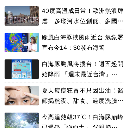
40度高溫成日常！歐洲熱浪肆
虐 多瑙河水位創低、多國引
發電能危機
颱風白海豚挾風雨近台 氣象署
宣布今14：30發布海警
白海豚颱風將擾台！週五起開
始降雨 「週末最近台灣」山區
防豪雨
夏天痘痘狂冒不只因出油！醫
師揭熬夜、甜食、過度洗臉都
是惡化關鍵
今高溫熱飆37℃！白海豚巔峰
已過仍「強而大」 父親節前後