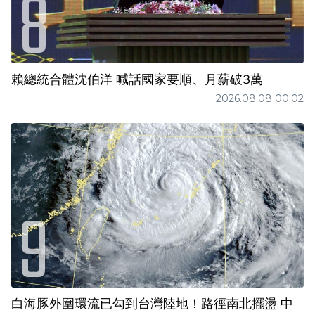
賴總統合體沈伯洋 喊話國家要順、月薪破3萬
2026.08.08 00:02
白海豚外圍環流已勾到台灣陸地！路徑南北擺盪 中