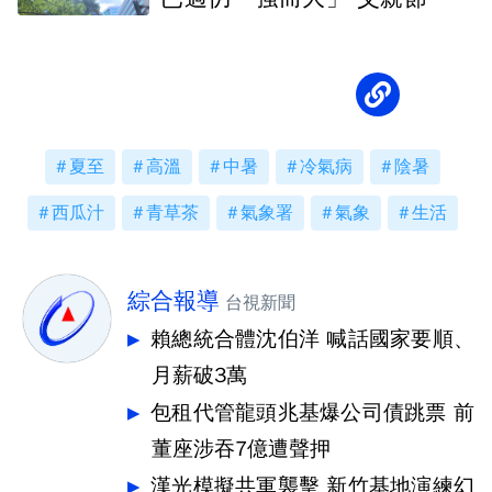
北部恐變天
夏至
高溫
中暑
冷氣病
陰暑
西瓜汁
青草茶
氣象署
氣象
生活
綜合報導
台視新聞
賴總統合體沈伯洋 喊話國家要順、
月薪破3萬
包租代管龍頭兆基爆公司債跳票 前
董座涉吞7億遭聲押
漢光模擬共軍襲擊 新竹基地演練幻