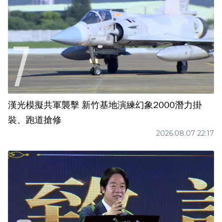
漢光模擬共軍襲擊 新竹基地演練幻象2000潛力掛
裝、跑道搶修
2026.08.07 22:17