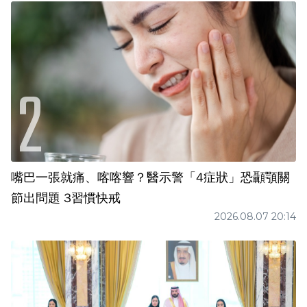
嘴巴一張就痛、喀喀響？醫示警「4症狀」恐顳顎關
節出問題 3習慣快戒
2026.08.07 20:14