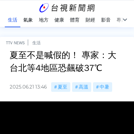
樂
生活
氣象
地方
健康
體育
財經
影音
專題
TTV NEWS
生活
夏至不是喊假的！ 專家：大
台北等4地區恐飆破37℃
2025.06.21 13:46
夏至
高溫
中暑