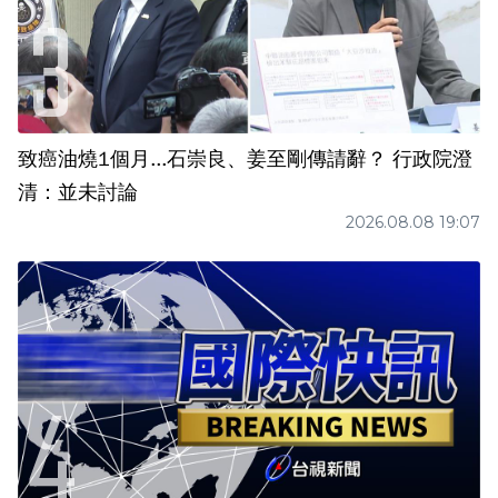
致癌油燒1個月...石崇良、姜至剛傳請辭？ 行政院澄
清：並未討論
2026.08.08 19:07