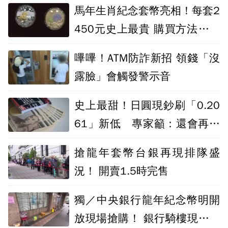
馬年生肖紀念套幣亮相！每套2
450元史上最貴 購買方法一次
看
嗶嗶！ATM防詐新招 領錢「沒
露臉」會觸發警示音
史上最甜！日圓現鈔刷「0.20
61」新低 專家籲：還會再貶
別急著換
搶龍年套幣台銀再現排隊盛
況！ 開賣1.5時完售
獨／中央銀行龍年紀念幣明開
放現場搶購！ 銀行騎樓現「板