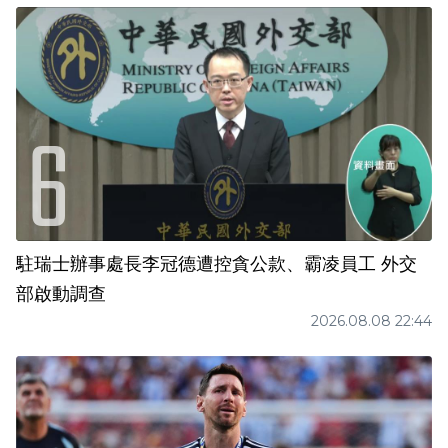
駐瑞士辦事處長李冠德遭控貪公款、霸凌員工 外交
部啟動調查
2026.08.08 22:44