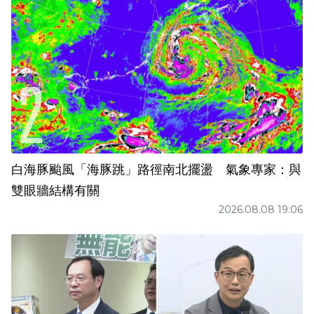
白海豚颱風「海豚跳」路徑南北擺盪 氣象專家：與
雙眼牆結構有關
2026.08.08 19:06