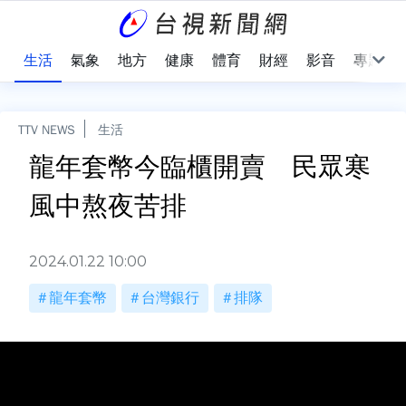
樂
生活
氣象
地方
健康
體育
財經
影音
專題
TTV NEWS
生活
龍年套幣今臨櫃開賣 民眾寒
風中熬夜苦排
2024.01.22 10:00
龍年套幣
台灣銀行
排隊