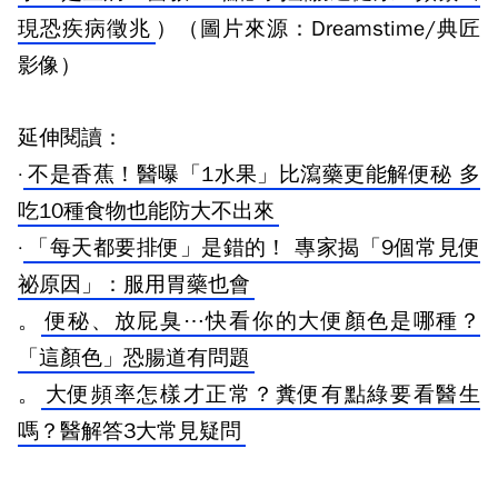
現恐疾病徵兆
）
（圖片來源：Dreamstime/典匠
影像）
延伸閱讀：
·
不是香蕉！醫曝「1水果」比瀉藥更能解便秘 多
吃10種食物也能防大不出來
·
「每天都要排便」是錯的！ 專家揭「9個常見便
祕原因」：服用胃藥也會
。
便秘、放屁臭⋯快看你的大便顏色是哪種？
「這顏色」恐腸道有問題
。
大便頻率怎樣才正常？糞便有點綠要看醫生
嗎？醫解答3大常見疑問