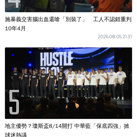
施暴義交害腦出血還嗆「別裝了」 工人不認錯重判
10年4月
2026.08.05 21:31
地主優勢？瓊斯盃8/14開打 中華藍「保底四強」掀
球迷熱議