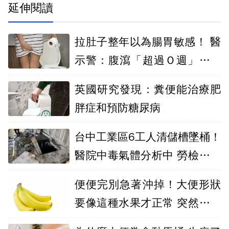
延伸閱讀
拉肚子整年以為腸胃敏感！ 醫
示警：腹瀉「超過Ｏ週」務必
就醫
英國研究發現：糞便能治療肥
胖症和預防糖尿病
台中工業區6工人清儲槽墜桶！
醫院中毒氣體分析中 勞檢處開
查
便便完別急著沖掉！大便形狀
要像這種水果才正常 突然變細
是警訊