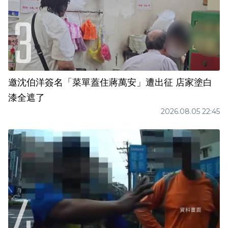
邀沈伯洋簽名「菜單蓋住蔣萬安」遭出征 店家塗白
漆全遮了
2026.08.05 22:45