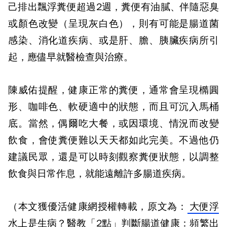
己排出飄浮糞便超過2週，糞便有油膩、伴隨惡臭
或顏色改變（呈現灰白色），則有可能是腸道菌
感染、消化道疾病、或是肝、膽、胰臟疾病所引
起，應儘早就醫檢查與治療。
陳威佑提醒，健康正常的糞便，通常會呈現橢圓
形、咖啡色、軟硬適中的狀態，而且可沉入馬桶
底。當然，偶爾吃大餐，或因環境、情況而改變
飲食，會使糞便難以天天都如此完美。不過他仍
建議民眾，還是可以時刻觀察糞便狀態，以調整
飲食與日常作息，就能遠離許多腸道疾病。
（本文獲優活健康網授權轉載，原文為：
大便浮
水上是生病？醫教「2點」判斷腸道健康：頻繁出