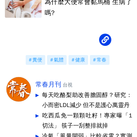
為什麼大便常會黏馬桶 生病了
嗎?
糞便
氣體
健康
常春
常春月刊
台視
每天吃酪梨助改善膽固醇？研究：
小而密LDL減少 但不是護心萬靈丹
吃西瓜免一顆顆吐籽！專家曝「1
切法」 筷子一刮整排就掉
冷氣「風量開弱」比較省電？實測