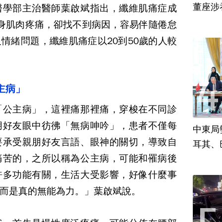
董座涉
醫學部主治醫師葉啟斌指出，纖維肌痛症成
身肌肉疼痛，卻找不到病因，容易伴隨倦怠
及情緒問題，纖維肌痛症以
20
到
50
歲的人較
主病」
「公主病」，這裡痛那裡痛，穿梭在不同診
朋好友眼中彷彿「無病呻吟」，患者不僅每
中東局
要承受親朋好友言語、眼神的關切，
導致自
耳其、
痛苦的，之所以稱為公主病，可能和罹病後
許多功能有關，生活大受影響，好像什麼事
而是真的無能為力。」葉啟斌說。