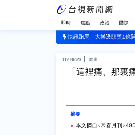
即時
焦點
政治
國際
園犯案
」揪出健康警訊！每4人就有1人需關懷
快訊跑馬
大樂透頭獎1億開
TTV NEWS
健康
「這裡痛、那裏痛
本文摘自<常春月刊>48