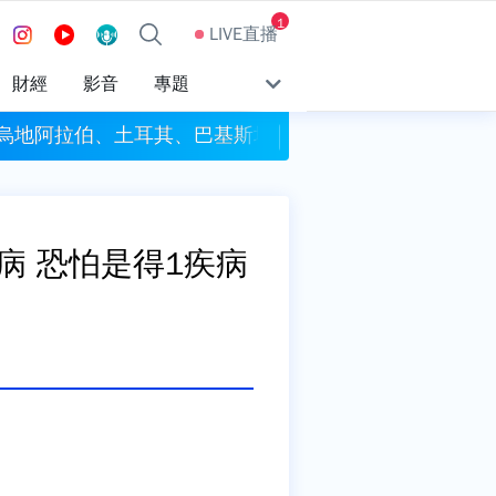
1
LIVE直播
財經
影音
專題
沙烏地阿拉伯、土耳其、巴基斯坦簽署共同防禦條約
今彩539頭獎開4注獎
 恐怕是得1疾病