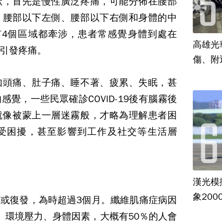
狀，首先是慢性廣泛疼痛，可能分佈在腰部
、腰部以下左側、腰部以下右側和身體的中
有
4
個區域都牽涉，患者常感覺身體到處在
高雄光
引發疼痛。
傷、附
如頭痛、肚子痛、睡不著、疲累、失眠，甚
的感覺，一些民眾確診
COVID-19
後有腦霧後
就像被蒙上一層迷霧般，才略為理解患者困
受困擾，甚至影響到工作及社交等生活層
漢光模
象20
續或復發，為時超過
3
個月。纖維肌痛症病因
、環境壓力、身體因素，大概有
50
％的人會