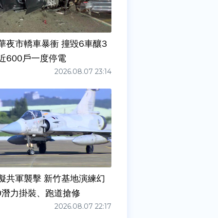
華夜市轎車暴衝 撞毀6車釀3
近600戶一度停電
2026.08.07 23:14
擬共軍襲擊 新竹基地演練幻
00潛力掛裝、跑道搶修
2026.08.07 22:17