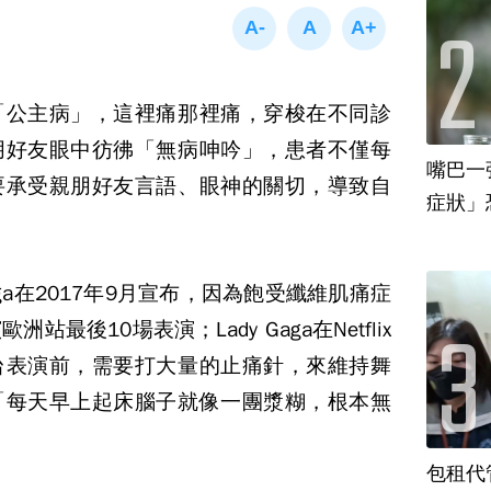
「公主病」，這裡痛那裡痛，穿梭在不同診
朋好友眼中彷彿「無病呻吟」，患者不僅每
嘴巴一
要承受親朋好友言語、眼神的關切，導致自
ga
在
2017
年
9
月宣布，因為飽受纖維肌痛症
演歐洲站最後
10
場表演；
Lady Gaga
在
Netflix
台表演前，需要打大量的止痛針，來維持舞
「每天早上起床腦子就像一團漿糊，根本無
包租代