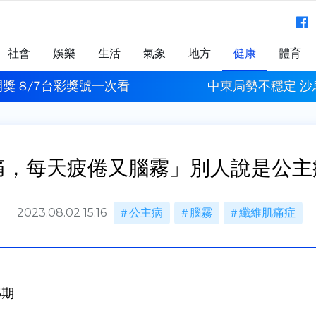
社會
娛樂
生活
氣象
地方
健康
體育
獎 8/7台彩獎號一次看
中東局勢不穩定 
，每天疲倦又腦霧」別人說是公主病
2023.08.02 15:16
公主病
腦霧
纖維肌痛症
5期