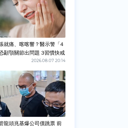
張就痛、喀喀響？醫示警「4
症狀」恐顳顎關節出問題 3習慣快戒
2026.08.07 20:14
管龍頭兆基爆公司債跳票 前