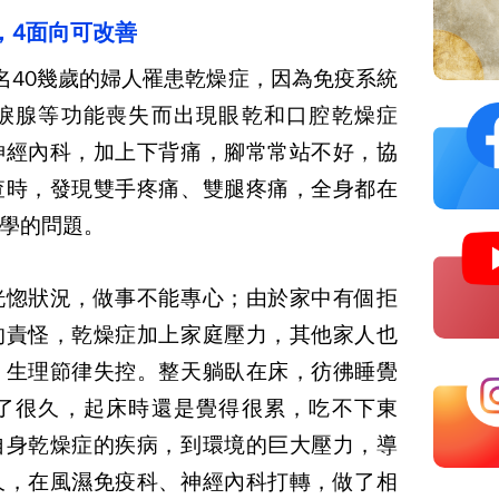
，
4
面向可改善
名
40
幾歲的婦人罹患乾燥症，因為免疫系統
淚腺等功能喪失而出現眼乾和口腔乾燥症
神經內科，加上下背痛，腳常常站不好，協
查時，發現雙手疼痛、雙腿疼痛，全身都在
學的問題。
恍惚狀況，做事不能專心；由於家中有個拒
的責怪，乾燥症加上家庭壓力，其他家人也
，生理節律失控。整天躺臥在床，彷彿睡覺
了很久，起床時還是覺得很累，吃不下東
自身乾燥症的疾病，到環境的巨大壓力，導
久，在風濕免疫科、神經內科打轉，做了相