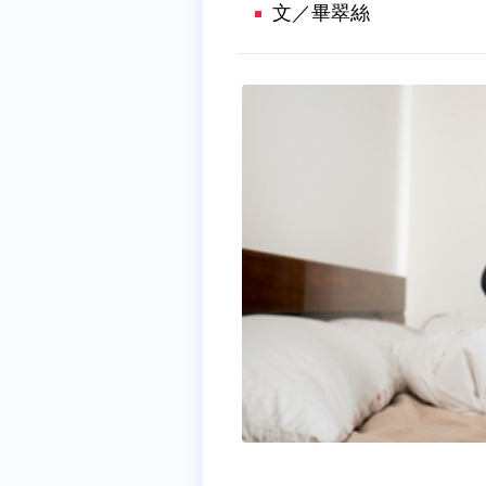
文／畢翠絲