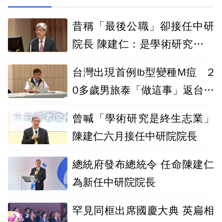
昔稱「最後公職」卻接任中研
院長 陳建仁：是學術研究不違
背
台灣出現首例Ib型變種M痘 2
0多歲男旅泰「做這事」返台確
診
曾喊「學術研究是終生志業」
陳建仁六月接任中研院院長
總統府發布總統令 任命陳建仁
為新任中研院院長
罕見同框出席國慶大典 英扁相