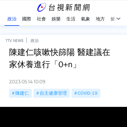
點
政治
國際
社會
娛樂
生活
氣象
地方
健康
TTV NEWS
政治
陳建仁咳嗽快篩陽 醫建議在
家休養進行「0+n」
2023.05.14 10:09
陳建仁
自主健康管理
COVID-19