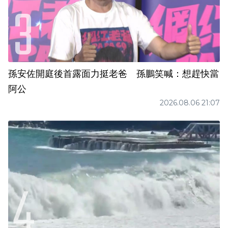
孫安佐開庭後首露面力挺老爸 孫鵬笑喊：想趕快當
阿公
2026.08.06 21:07