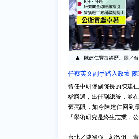
陳建仁豐富經歷。圖／台
任蔡英文副手踏入政壇 
曾任中研院副院長的陳建仁
檔勝選，出任副總統，並在
舊亮眼，如今陳建仁回到
「學術研究是終生志業，公
台北／陳蜀強、郭致汎 責