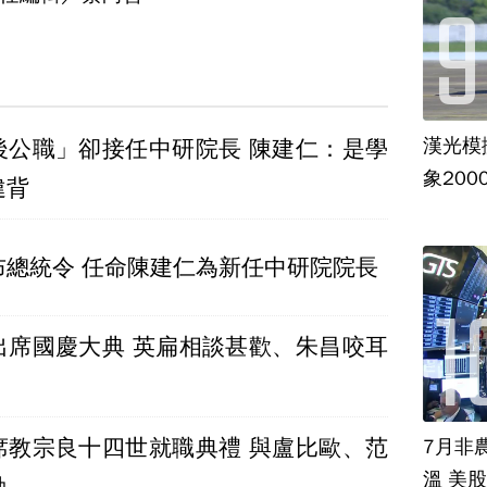
漢光模
後公職」卻接任中研院長 陳建仁：是學
象20
違背
總統府發布總統令 任命陳建仁為新任中研院院長
出席國慶大典 英扁相談甚歡、朱昌咬耳
席教宗良十四世就職典禮 與盧比歐、范
7月非
溫 美
動