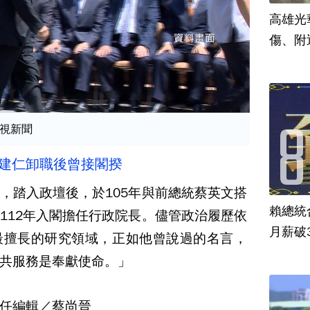
高雄光
傷、附
視新聞
陳建仁卸職後曾接閣揆
，踏入政壇後，於105年與前總統蔡英文搭
賴總統
112年入閣擔任行政院長。儘管政治履歷依
月薪破
最擅長的研究領域，正如他曾說過的名言，
共服務是奉獻使命。」
任編輯／蔡尚晉