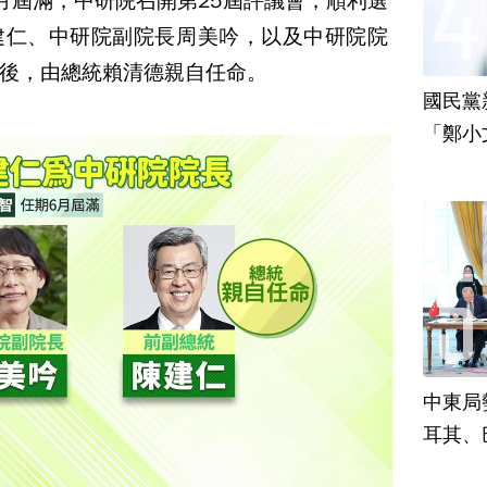
月屆滿，中研院召開第25屆評議會，順利選
建仁、中研院副院長周美吟，以及中研院院
後，由總統賴清德親自任命。
國民黨
「鄭小
責
中東局
耳其、