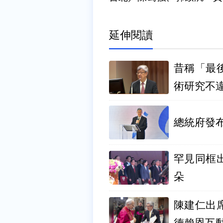
延伸閱讀
昔稱「最
術研究不
罕見同框
朵
陳建仁出
德賴恩互