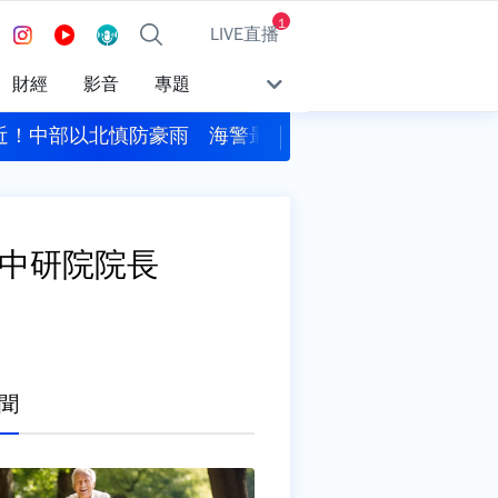
1
LIVE直播
財經
影音
專題
泌尿醫點名「5大原因」 很多男人天天做
大崗山龍眼蜂蜜文化
任中研院院長
聞