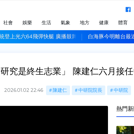
社會
娛樂
生活
氣象
地方
健康
體育
最近！中部以北慎防豪雨 海警最快週一解除
攝護腺反覆發炎？
研究是終生志業」 陳建仁六月接
2026.01.02 22:46
陳建仁
中研院院長
中研院
熱門新