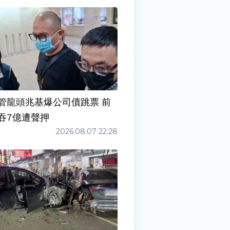
管龍頭兆基爆公司債跳票 前
吞7億遭聲押
2026.08.07 22:28