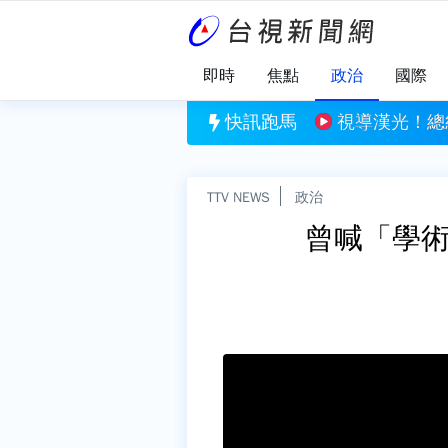
即時
焦點
政治
國際
總統登上光六64飛彈快艇 廣播鼓舞官兵士氣
快訊跑馬
白海豚今明離台
TTV NEWS
政治
曾喊「學術