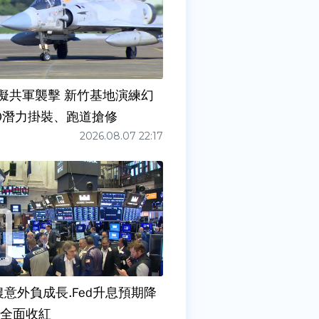
擬共軍襲擊 新竹基地演練幻
00潛力掛裝、跑道搶修
2026.08.07 22:17
農意外負成長.Fed升息預期降
股全面收紅