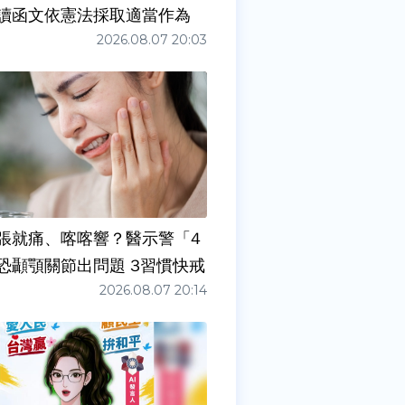
讀函文依憲法採取適當作為
2026.08.07 20:03
張就痛、喀喀響？醫示警「4
症狀」恐顳顎關節出問題 3習慣快戒
2026.08.07 20:14