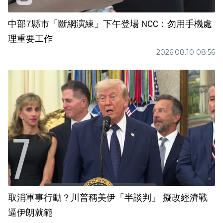
中部7縣市「斷網演練」下午登場 NCC：勿用手機處
理重要工作
2026.08.10 08:56
取消軍事行動？川普稱美伊「半談判」 擬改經濟戰
逼伊朗就範