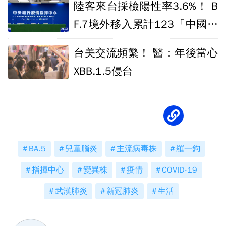
陸客來台採檢陽性率3.6%！ B
F.7境外移入累計123「中國佔
104」
台美交流頻繁！ 醫：年後當心
XBB.1.5侵台
BA.5
兒童腦炎
主流病毒株
羅一鈞
指揮中心
變異株
疫情
COVID-19
武漢肺炎
新冠肺炎
生活