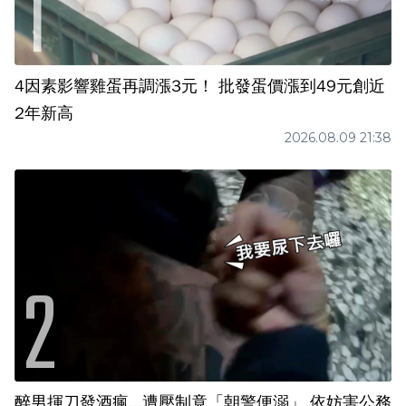
4因素影響雞蛋再調漲3元！ 批發蛋價漲到49元創近
2年新高
2026.08.09 21:38
醉男揮刀發酒瘋...遭壓制竟「朝警便溺」 依妨害公務