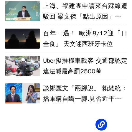
上海、福建團申請來台踩線遭
駁回 梁文傑「點出原因」：恕
難配合
百年一遇！ 歐洲8/12迎「日
全食」 天文迷西班牙卡位
Uber擬推機車載客 交通部認定
違法喊最高罰2500萬
談鄭麗文「兩腳說」 賴總統：
擋軍購自斷一腳.見習近平又被
砍斷一腳