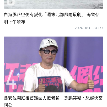
白海豚路徑仍有變化「週末北部風雨最劇」 海警估
明下午發布
2026.08.06 20:33
孫安佐開庭後首露面力挺老爸 孫鵬笑喊：想趕快當
阿公