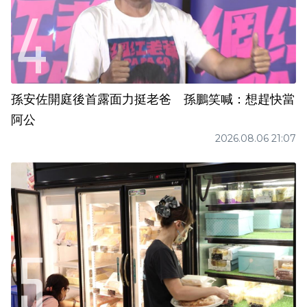
孫安佐開庭後首露面力挺老爸 孫鵬笑喊：想趕快當
阿公
2026.08.06 21:07