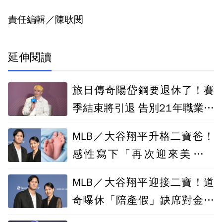
責任編輯／陳耿閔
延伸閱讀
旅日傳奇陽岱鋼要退休了！賽
季結束將引退 告別21年職業生
涯
MLB／大谷翔平升格二寶爸！
感性寫下「再次迎來美好一
天」
MLB／大谷翔平迎接二寶！道
奇曝休「陪產假」缺席對金鶯
先發