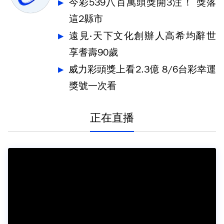
今彩539八百萬頭獎開3注！ 獎落
這2縣市
遠見‧天下文化創辦人高希均辭世
享耆壽90歲
威力彩頭獎上看2.3億 8/6台彩幸運
獎號一次看
正在直播