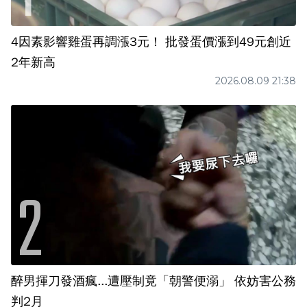
4因素影響雞蛋再調漲3元！ 批發蛋價漲到49元創近
2年新高
2026.08.09 21:38
醉男揮刀發酒瘋...遭壓制竟「朝警便溺」 依妨害公務
判2月