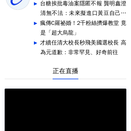
台糖挨批毒油案隱匿不報 龔明鑫澄
清無不法：未來擬進口黃豆自己煉
製
瘋傳C羅祕婚！2千粉絲擠爆教堂 竟
是「超大烏龍」
才續任清大校長秒飛美國選校長 高
為元道歉：非常罕見、好奇前往
正在直播