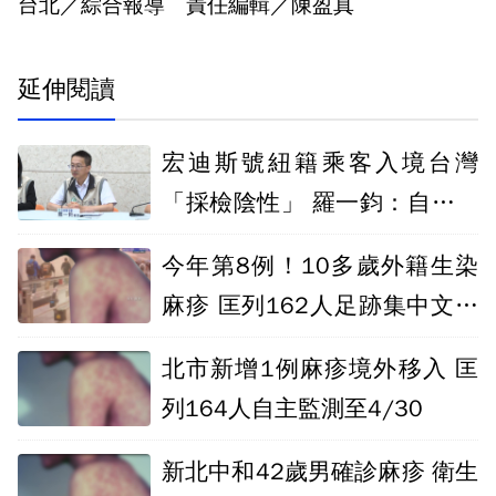
台北／綜合報導 責任編輯／陳盈真
延伸閱讀
宏迪斯號紐籍乘客入境台灣
「採檢陰性」 羅一鈞：自主管
理到6/6
今年第8例！10多歲外籍生染
麻疹 匡列162人足跡集中文化
大學周邊
北市新增1例麻疹境外移入 匡
列164人自主監測至4/30
新北中和42歲男確診麻疹 衛生