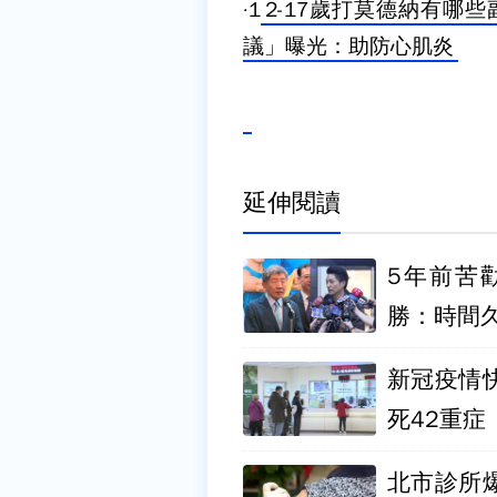
·1
2-17歲打莫德納有哪
議」曝光：助防心肌炎
延伸閱讀
5年前苦
勝：時間
新冠疫情快
死42重症
北市診所