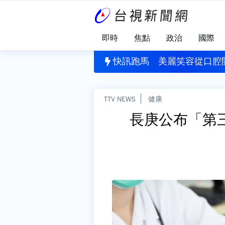
即時
焦點
政治
國際
物
北市！喜來登附近施工圍籬倒塌 路過女子遭壓傷
快訊跑馬
美麗笑容從口腔
TTV NEWS
健康
長庚公布「第三