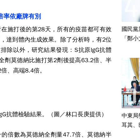
倍率依廠牌有別
在施打後的第28天，所有的疫苗都可有效
國民黨
「鄭小
，達到體內生成效果。除了分析時，有2位
責
被排除以外，研究結果發現：S抗原IgG抗體
全劑莫德納比施打第2劑後提高63.2倍、半
.2倍、高端8.4倍。
IgG抗體檢驗結果。（圖／林口長庚提供）
中東局
耳其、
的倍數為莫德納全劑量47.7倍、莫德納半