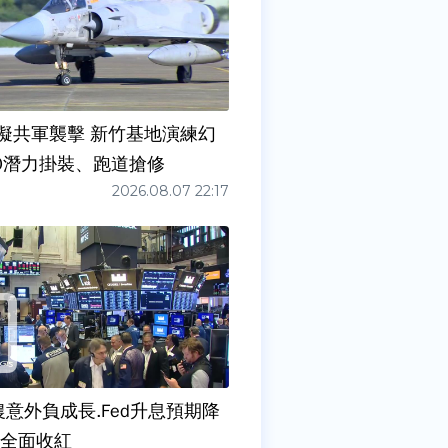
擬共軍襲擊 新竹基地演練幻
00潛力掛裝、跑道搶修
2026.08.07 22:17
農意外負成長.Fed升息預期降
股全面收紅