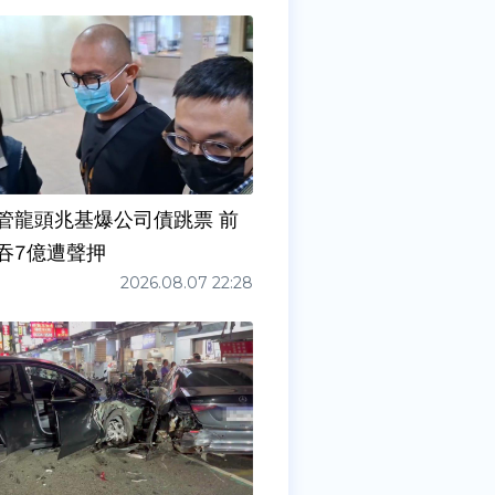
管龍頭兆基爆公司債跳票 前
吞7億遭聲押
2026.08.07 22:28