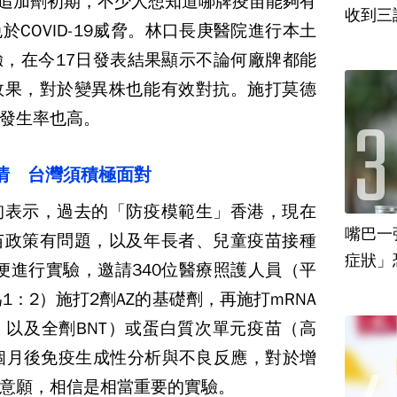
打追加劑初期，不少人想知道哪牌疫苗能夠有
收到三
COVID-19威脅。林口長庚醫院進行本土
，在今17日發表結果顯示不論何廠牌都能
效果，對於變異株也能有效對抗。施打莫德
發生率也高。
情 台灣須積極面對
洵表示，過去的「防疫模範生」香港，現在
嘴巴一
苗政策有問題，以及年長者、兒童疫苗接種
始便進行實驗，邀請340位醫療照護人員（平
1：2）施打2劑AZ的基礎劑，再施打mRNA
以及全劑BNT）或蛋白質次單元疫苗（高
個月後免疫生成性分析與不良反應，對於增
意願，相信是相當重要的實驗。