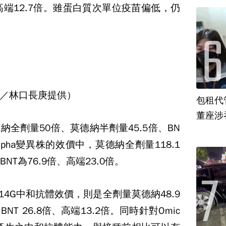
.2、高端12.7倍。雖蛋白質次單位疫苗偏低，仍
／林口長庚提供）
包租代
董座涉
全劑量50倍、莫德納半劑量45.5倍、BN
；Alpha變異株的效價中，莫德納全劑量118.1
NT為76.9倍、高端23.0倍。
14G中和抗體效價，則是全劑量莫德納48.9
NT 26.8倍、高端13.2倍。同時針對Omic