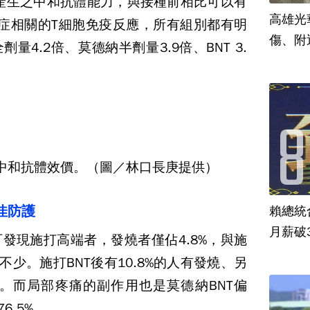
後產生之中和抗體能力，與接種前相比可以有
高雄光
防重症相關的T細胞免疫反應，所有組別都有明
傷、附
4.2倍、莫德納半劑量3.9倍、BNT 3.
模擬中和抗體效價。（圖／林口長庚提供）
佳防護
賴總統
月薪破
發現施打高端者，發燒者僅佔4.8%，與施
不少。施打BNT後有10.8%的人有發燒、另
.5%。而局部疼痛的副作用也是莫德納BNT偏
6.5%。