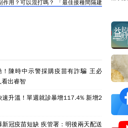
些副作用？可以混打嗎？ 「最佳接種間隔建
勸！陳時中示警採購疫苗有詐騙 王必
久看出睿智
速升溫！單週就診暴增117.4% 新增2
爆新冠疫苗短缺 疾管署：明後兩天配送