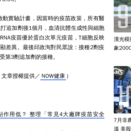
底啟動實驗計畫，因當時的疫苗政策，所有醫
施打追加劑後1個月，血清抗體生成性與細胞
RNA疫苗優於蛋白次單元疫苗，T細胞反映
漢光模
顯差異。最後邱政洵對民眾說：接種2劑疫
象20
受第3劑追加劑的接種。
、文章授權提供／
NOW健康
）
高、副作用低？ 整理「常見4大廠牌疫苗安全
7月非
溫 美