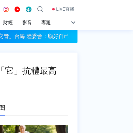
LIVE直播
財經
影音
專題
交管」台海 陸委會：顧好自己的災情
別只量體重！腰圍超
+「它」抗體最高
聞