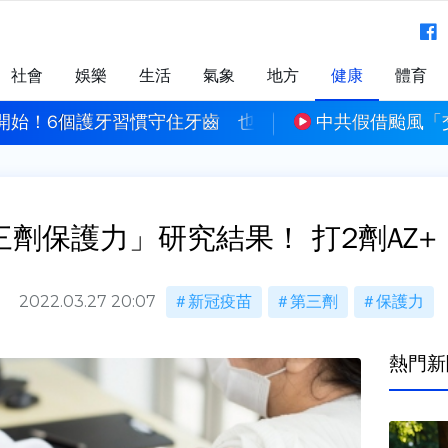
社會
娛樂
生活
氣象
地方
健康
體育
開始！6個護牙習慣守住牙齒 也守護全身健康
中共假借颱風「
劑保護力」研究結果！ 打2劑AZ
2022.03.27 20:07
新冠疫苗
第三劑
保護力
熱門新