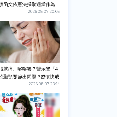
讀函文依憲法採取適當作為
2026.08.07 20:03
張就痛、喀喀響？醫示警「4
症狀」恐顳顎關節出問題 3習慣快戒
2026.08.07 20:14