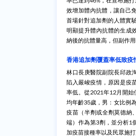
率已達到46%，在宣布施
效增加體內抗體，讓自己免於
首場針對追加劑的人體實驗
明顯提升體內抗體的生成
納後的抗體量高，但副作用
香港追加劑覆蓋率低致疫
林口長庚醫院副院長邱政
陷入嚴峻疫情，原因是疫
率低。從2021年12月開
均年齡35歲，男：女比例為
疫苗（半劑或全劑莫德納、
端）作為第3劑，並分析1
加疫苗接種率以及民眾施打