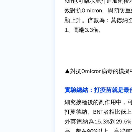
ron也可顯示施打追加劑
效對抗Omicron。與預
顯上升。倍數為：莫德納全劑量
1、高端3.3倍。
▲對抗Omicron病毒的
實驗總結：打疫苗就是最
細究接種後的副作用中，可
打莫德納、BNT者相比低上
外莫德納為15.3%到29
高，都在96%以上，高端僅7