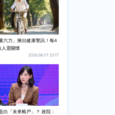
量六力」揪出健康警訊！每4
1人需關懷
2026.08.07 20:17
藍白「未來帳戶」？ 政院：