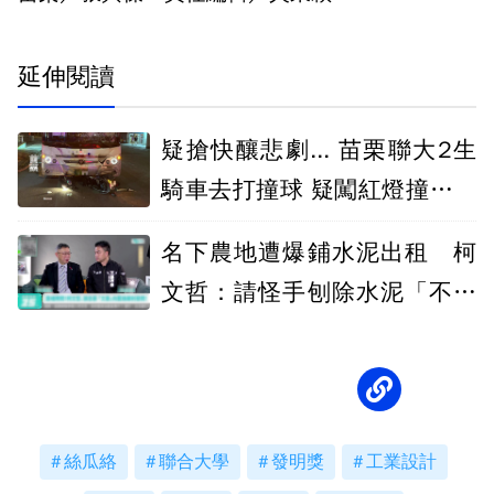
延伸閱讀
疑搶快釀悲劇... 苗栗聯大2生
騎車去打撞球 疑闖紅燈撞客運
彈飛雙亡
名下農地遭爆鋪水泥出租 柯
文哲：請怪手刨除水泥「不賴
皮」
絲瓜絡
聯合大學
發明獎
工業設計