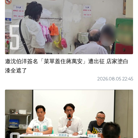
邀沈伯洋簽名「菜單蓋住蔣萬安」遭出征 店家塗白
漆全遮了
2026.08.05 22:45