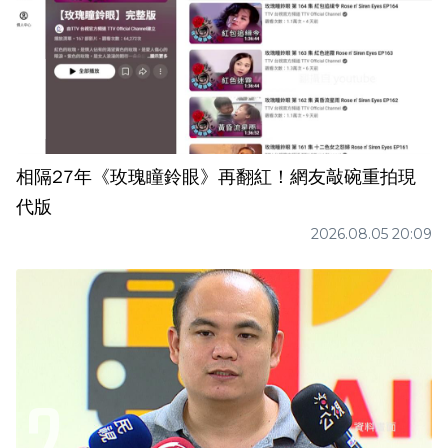
相隔27年《玫瑰瞳鈴眼》再翻紅！網友敲碗重拍現
代版
2026.08.05 20:09