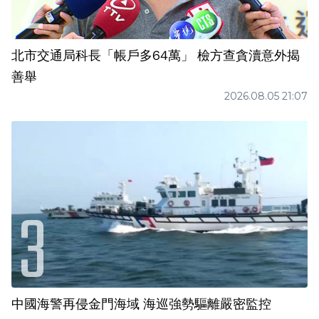
北市交通局科長「帳戶多64萬」 檢方查貪瀆意外揭
善舉
2026.08.05 21:07
中國海警再侵金門海域 海巡強勢驅離嚴密監控