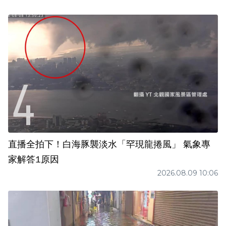
直播全拍下！白海豚襲淡水「罕現龍捲風」 氣象專
家解答1原因
2026.08.09 10:06