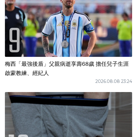
梅西「最強後盾」父親病逝享壽68歲 擔任兒子生涯
啟蒙教練、經紀人
2026.08.08 23:24