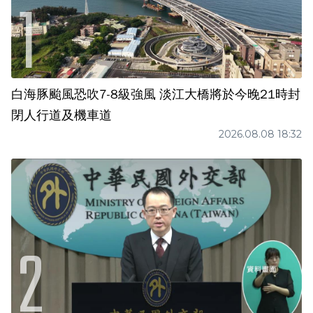
白海豚颱風恐吹7-8級強風 淡江大橋將於今晚21時封
閉人行道及機車道
2026.08.08 18:32