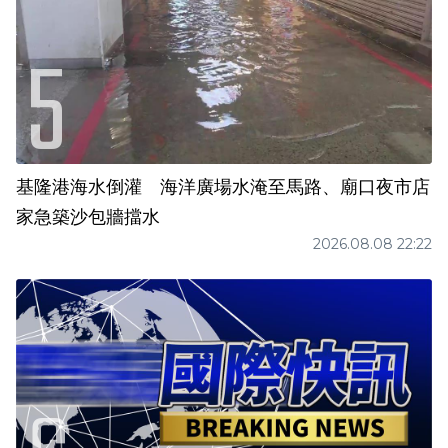
基隆港海水倒灌 海洋廣場水淹至馬路、廟口夜市店
家急築沙包牆擋水
2026.08.08 22:22