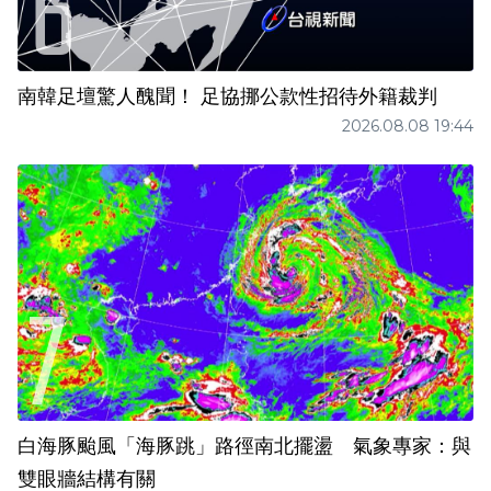
南韓足壇驚人醜聞！ 足協挪公款性招待外籍裁判
2026.08.08 19:44
白海豚颱風「海豚跳」路徑南北擺盪 氣象專家：與
雙眼牆結構有關