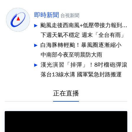
即時新聞
台視新聞
颱風走後西南風+低壓帶接力報到...
下週天氣不穩定 週末「全台有雨」
白海豚轉輕颱！暴風圈逐漸縮小
中南部今夜至明晨防大雨
漢光演習「掉彈」！8吋榴砲彈滾
落台13線水溝 國軍緊急封路搬運
正在直播