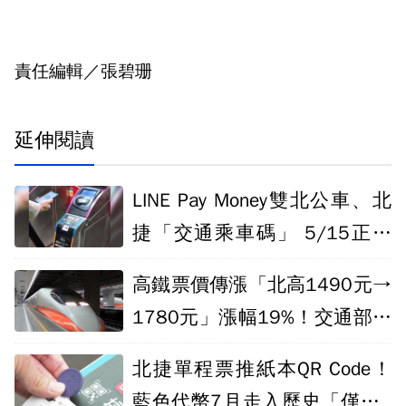
責任編輯／張碧珊
延伸閱讀
LINE Pay Money雙北公車、北
捷「交通乘車碼」 5/15正式
上路
高鐵票價傳漲「北高1490元→
1780元」漲幅19%！交通部：
暫不討論
北捷單程票推紙本QR Code！
藍色代幣7月走入歷史「僅供4