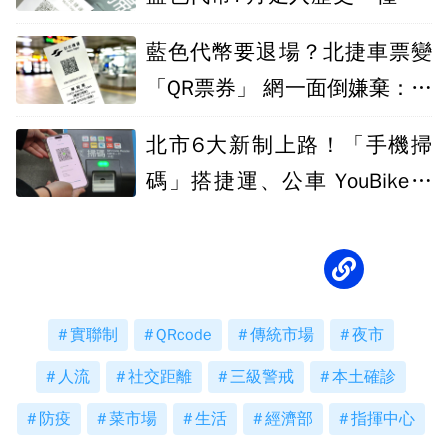
族群使用」
藍色代幣要退場？北捷車票變
「QR票券」 網一面倒嫌棄：退
步了
北市6大新制上路！「手機掃
碼」搭捷運、公車 YouBike一
條件才能租
實聯制
QRcode
傳統市場
夜市
人流
社交距離
三級警戒
本土確診
防疫
菜市場
生活
經濟部
指揮中心