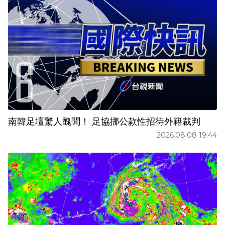
南韓足壇驚人醜聞！ 足協挪公款性招待外籍裁判
2026.08.08 19:44