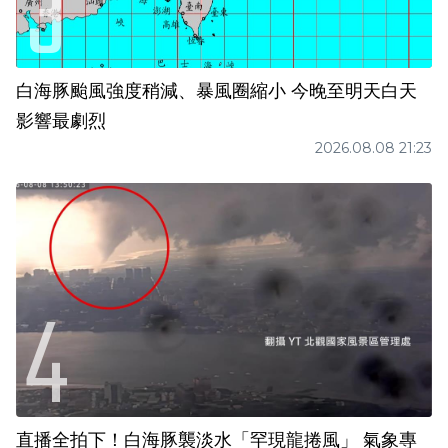
白海豚颱風強度稍減、暴風圈縮小 今晚至明天白天
影響最劇烈
2026.08.08 21:23
直播全拍下！白海豚襲淡水「罕現龍捲風」 氣象專