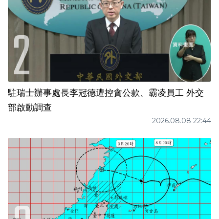
駐瑞士辦事處長李冠德遭控貪公款、霸凌員工 外交
部啟動調查
2026.08.08 22:44