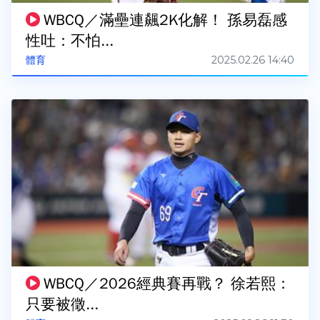
WBCQ／滿壘連飆2K化解！ 孫易磊感
性吐：不怕...
2025.02.26 14:40
體育
WBCQ／2026經典賽再戰？ 徐若熙：
只要被徵...